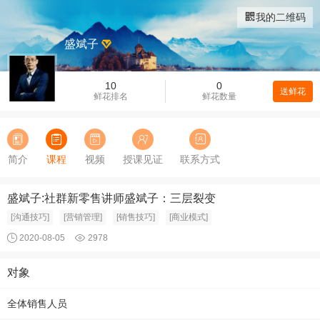
我的二维码
盛斌子
10
0
送鲜花
鲜花排名
鲜花数量
简介
课程
视频
授课见证
联系方式
盛斌子:社群新零售讲师盛斌子：三层裂变
[沟通技巧]
[营销管理]
[销售技巧]
[商业模式]
2020-08-05
2978
对象
全体销售人员