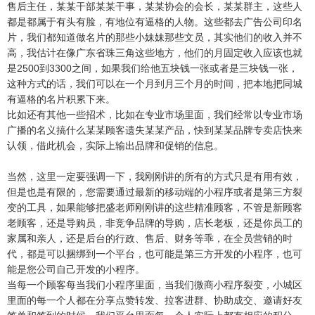
售后主任，某某干部某某干事，某某协会的会长，某某群主，这些人
都是都属于有头有脸，有地位有逼格的人物。这些都去广告公司印名
片，我们都知道做名片的那些小妹妹那些文员，其实他们的收入并不
高，我估计在像广东省珠三角这些地方，他们的月固定收入应该也就
是2500到3300之间，如果我们给他五块钱一张或者是三块钱一张，
这种方式的话，我们可以在一个月到月三个月的时间，把本地把同城
有逼格的名片积累下来。
比如还有其他一些招术，比如在专业市场里面，我们经常以专业市场
广播的名义搞什么某某顾客遗失某某产品，快到某某品牌专卖店快来
认领，借此机会，实际上输出品牌和促销的信息。
当然，这里一定要强调一下，我刚刚讲的所有的方式只是有用有效，
但是也是有限的，您需要通过最新的移动端的小程序或者是第三方裂
变的工具，如果能够把盛老师刚刚讲的这些精准顾客，不管是新顾客
老顾客，还是导购员，非竞争品牌的导购，店长老板，还是你员工的
家属和亲人，还是后台的行政、售后、财务等乖，在全员营销的时
代，都是可以捆绑到一个平台，也可能是第三方开发的小程序，也可
能是您公司自己开发的小程序。
当每一个顾客每当我们小程序里面，当我们微商小程序裂变，小城区
里面的每一个人都在分享点赞转发、拉客进群、协助成交、邀请好友