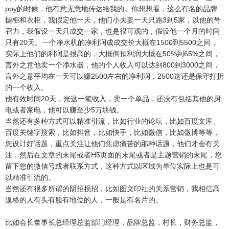
ppy的时候，他有意无意地传达给我的。你想想看，这么有名的品牌
橱柜和衣柜，我假定他一天，他们小夫妻一天只跑3到5家，以他的号
召力，我假设一天只成交一家，也是很可观的，假设他一个月的时间
只有20天。一个净水机的净利润成成交价大概在1500到5500之间，
实际上他们的利润是很高的，大概倒扣利润大概在50%到65%之间，
言外之意他卖一个净水器，他的个人收入可以达到800到3000之间，
言外之意平均在一天可以赚2500左右的净利润，2500这还是保守打折
的一个收入。
他有效时间20天，光这一笔收入，卖一个单品，还没有包括其他的厨
电或者家电，他可以赚至少5万块钱。
当然还有多种方式可以精准引流，比如行业的论坛，比如百度文库、
百度关键字搜索，比如抖音，比如快手，比如微信，比如微博等等，
您设计好话题，重点关注让他们焦虑痛苦的那种话题，他们才会有关
注，然后在文章的末尾或者H5页面的末尾或者是主题营销的末尾，您
留下您的微信号或者联系方式，这种方式以区域为单位实际上也是可
以精准引流的。
当然还有很多所谓的阴招损招，比如图文印社的关系营销，我相信高
逼格的人有头有脸有地位的人，一般是有名片的。
比如会长董事长总经理总监部门经理，品牌总监，村长，财务总监，