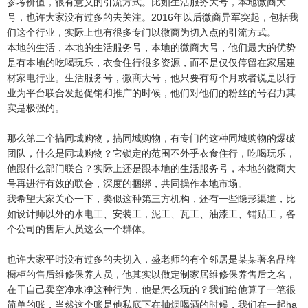
参考价值，很有意义的引流方式。比如生活服务大号，本地微商大
号，也许大家没有过多的去关注。2016年以后微商异军突起，包括我
们这个行业，实际上也有很多专门以微商为切入点的引流方式。
本地的生活，本地的生活服务号，本地的微商大号，他们最大的优势
是有本地的吃喝玩乐，衣食住行很多资源，而不是仅仅停留在家居建
材家电行业。生活服务号，微商大号，他只要有每个月或者说是以行
业为平台联合发起促销和推广的时候，他们对他们的粉丝的号召力其
实是极强的。
那么第二个搞同城购物，搞同城购物，有专门的这种同城购物的爆破
团队，什么是同城购物？它锁定的范围不外乎衣食住行，吃喝玩乐，
他跟什么部门联合？实际上还是跟本地的生活服务号，本地的微商大
号再进行有效的联合，深度的捆绑，共同操作本地市场。
我希望大家关心一下，类似这种第三方机构，还有一些隐形渠道，比
如设计师以外的水电工、安装工，泥工、瓦工、油漆工、铺贴工，各
个公司的售后人员这么一个群体。
也许大家平时没有过多的去切入，盛老师的有个邻居是某某著名品牌
橱柜的售后维修保养人员，他其实以做定制家居维修保养售后之名，
在干自己卖空净水净这种行为，他是怎么玩的？我们给他算了一笔很
简单的账，当然这个账是他私底下在抽烟喝酒的时候，我们在一起ha