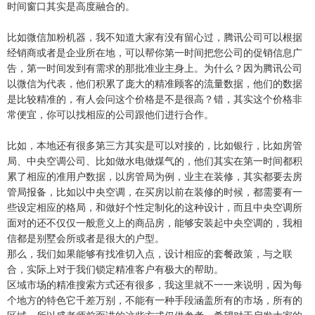
时间窗口其实是高度融合的。
比如微信加粉机器，我不知道大家有没有留心过，腾讯公司可以根据
经销商或者是企业所在地，可以帮你第一时间把您公司的促销信息广
告，第一时间发到有需求的那批准业主身上。为什么？因为腾讯公司
以微信为代表，他们积累了庞大的精准顾客的流量数据，他们的数据
是比较精准的，有人会问这个价格是不是很高？错，其实这个价格非
常便宜，你可以找相应的公司跟他们进行合作。
比如，本地还有很多第三方其实是可以对接的，比如银行，比如房管
局、中央空调公司、比如做水电做煤气的，他们其实在第一时间都积
累了相应的准用户数据，以房管局为例，业主在装修，其实都要去房
管局报备，比如以中央空调，在买房以前在装修的时候，都需要有一
些设定相应的格局，和做好个性定制化的这种设计，而且中央空调所
面对的还不仅仅一般意义上的商品房，能够安装起中央空调的，我相
信都是别墅会所或者是很大的户型。
那么，我们如果能够有找准切入点，设计相应的套餐政策，与之联
合，实际上对于我们锁定精准客户有极大的帮助。
区域市场的精准搜索方式还有很多，我这里就不一一来说明，因为每
个地方的特色它千差万别，不能有一种手段涵盖所有的市场，所有的