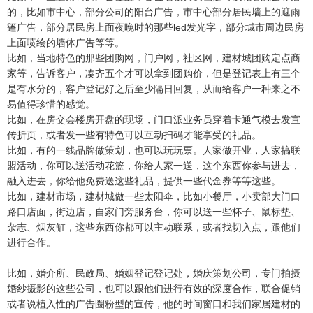
的，比如市中心，部分公司的阳台广告，市中心部分居民墙上的遮雨
篷广告，部分居民房上面夜晚时的那些led发光字，部分城市周边民房
上面喷绘的墙体广告等等。
比如，当地特色的那些团购网，门户网，社区网，建材城团购定点商
家等，告诉客户，凑齐五个才可以拿到团购价，但是登记表上有三个
是有水分的，客户登记好之后至少隔日回复，从而给客户一种来之不
易值得珍惜的感觉。
比如，在房交会楼房开盘的现场，门口派业务员穿着卡通气模去发宣
传折页，或者发一些有特色可以互动扫码才能享受的礼品。
比如，有的一线品牌做策划，也可以玩玩票。人家做开业，人家搞联
盟活动，你可以送活动花篮，你给人家一送，这个东西你参与进去，
融入进去，你给他免费送这些礼品，提供一些代金券等等这些。
比如，建材市场，建材城做一些太阳伞，比如小餐厅，小卖部大门口
路口店面，街边店，自家门旁服务台，你可以送一些杯子、鼠标垫、
杂志、烟灰缸，这些东西你都可以主动联系，或者找切入点，跟他们
进行合作。
比如，婚介所、民政局、婚姻登记登记处，婚庆策划公司，专门拍摄
婚纱摄影的这些公司，也可以跟他们进行有效的深度合作，联合促销
或者说植入性的广告圈粉型的宣传，他的时间窗口和我们家居建材的