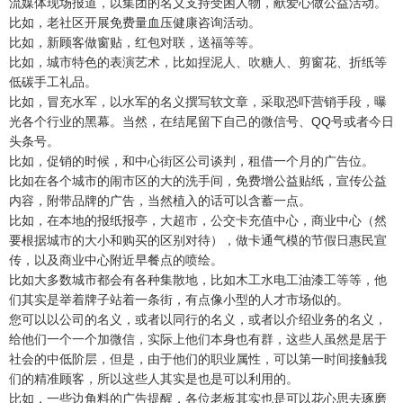
流媒体现场报道，以集团的名义支持受困人物，献爱心做公益活动。
比如，老社区开展免费量血压健康咨询活动。
比如，新顾客做窗贴，红包对联，送福等等。
比如，城市特色的表演艺术，比如捏泥人、吹糖人、剪窗花、折纸等
低碳手工礼品。
比如，冒充水军，以水军的名义撰写软文章，采取恐吓营销手段，曝
光各个行业的黑幕。当然，在结尾留下自己的微信号、QQ号或者今日
头条号。
比如，促销的时候，和中心街区公司谈判，租借一个月的广告位。
比如在各个城市的闹市区的大的洗手间，免费增公益贴纸，宣传公益
内容，附带品牌的广告，当然植入的话可以含蓄一点。
比如，在本地的报纸报亭，大超市，公交卡充值中心，商业中心（然
要根据城市的大小和购买的区别对待），做卡通气模的节假日惠民宣
传，以及商业中心附近早餐点的喷绘。
比如大多数城市都会有各种集散地，比如木工水电工油漆工等等，他
们其实是举着牌子站着一条街，有点像小型的人才市场似的。
您可以以公司的名义，或者以同行的名义，或者以介绍业务的名义，
给他们一个一个加微信，实际上他们本身也有群，这些人虽然是居于
社会的中低阶层，但是，由于他们的职业属性，可以第一时间接触我
们的精准顾客，所以这些人其实是也是可以利用的。
比如，一些边角料的广告提醒，各位老板其实也是可以花心思去琢磨