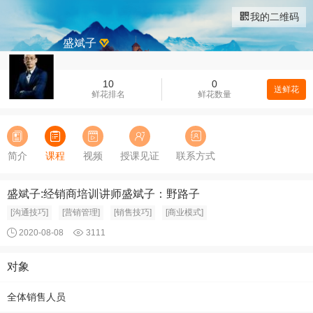
我的二维码
盛斌子
10
0
送鲜花
鲜花排名
鲜花数量
简介
课程
视频
授课见证
联系方式
盛斌子:经销商培训讲师盛斌子：野路子
[沟通技巧]
[营销管理]
[销售技巧]
[商业模式]
2020-08-08
3111
对象
全体销售人员