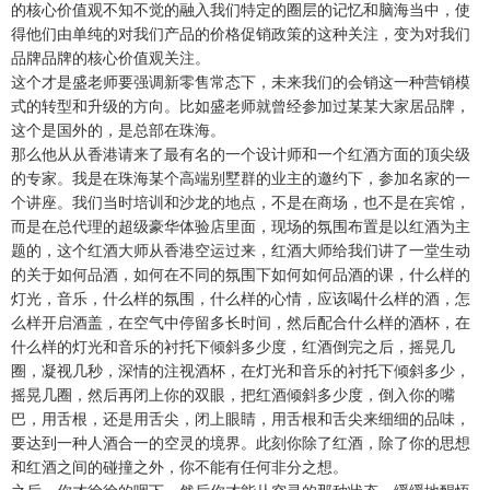
的核心价值观不知不觉的融入我们特定的圈层的记忆和脑海当中，使
得他们由单纯的对我们产品的价格促销政策的这种关注，变为对我们
品牌品牌的核心价值观关注。
这个才是盛老师要强调新零售常态下，未来我们的会销这一种营销模
式的转型和升级的方向。比如盛老师就曾经参加过某某大家居品牌，
这个是国外的，是总部在珠海。
那么他从从香港请来了最有名的一个设计师和一个红酒方面的顶尖级
的专家。我是在珠海某个高端别墅群的业主的邀约下，参加名家的一
个讲座。我们当时培训和沙龙的地点，不是在商场，也不是在宾馆，
而是在总代理的超级豪华体验店里面，现场的氛围布置是以红酒为主
题的，这个红酒大师从香港空运过来，红酒大师给我们讲了一堂生动
的关于如何品酒，如何在不同的氛围下如何如何品酒的课，什么样的
灯光，音乐，什么样的氛围，什么样的心情，应该喝什么样的酒，怎
么样开启酒盖，在空气中停留多长时间，然后配合什么样的酒杯，在
什么样的灯光和音乐的衬托下倾斜多少度，红酒倒完之后，摇晃几
圈，凝视几秒，深情的注视酒杯，在灯光和音乐的衬托下倾斜多少，
摇晃几圈，然后再闭上你的双眼，把红酒倾斜多少度，倒入你的嘴
巴，用舌根，还是用舌尖，闭上眼睛，用舌根和舌尖来细细的品味，
要达到一种人酒合一的空灵的境界。此刻你除了红酒，除了你的思想
和红酒之间的碰撞之外，你不能有任何非分之想。