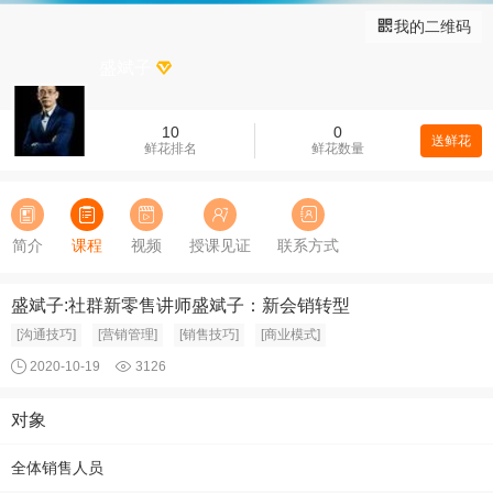
我的二维码
盛斌子
10
0
送鲜花
鲜花排名
鲜花数量
简介
课程
视频
授课见证
联系方式
盛斌子:社群新零售讲师盛斌子：新会销转型
[沟通技巧]
[营销管理]
[销售技巧]
[商业模式]
2020-10-19
3126
对象
全体销售人员