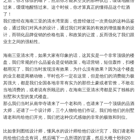
之后，你才徐徐的咽下，然后你才能从空灵的那种状态，缓缓地醒悟
过来，缓缓地醒悟过来。这个时候，你才算真正的懂得品这个红酒
了！
我们曾经在海南三亚的清水湾里面，也曾经做过一次类似的这种品鉴
会，通过我们对风水的设计，通过我们对家装的有效的增值服务的设
计，而弱化品牌促销的价格包装，和政策的让渡，反而强化了我们跟
业主之间的强粘性。
海南三亚清水湾，如果大家有印象的话，这其实是一个非常顶级的楼
盘，我们常规的什么品鉴会是促销政策，电话营销，短信轰炸，扫楼
都用完了，我们当时发现没有效果，为什么没有效果？因为这个楼盘
的业主都是两栖动物，平时也不一定在这里，但是他们的消费能力极
其强大，都是我们全国各地非常有实力的那些土豪或者官僚，不敢在
当地消费的，或者说有所顾忌的，在海南三亚清水湾都是买了独栋的
别墅和大型的复式楼盘。
那么我们当时从南华寺请来了一个老和尚，也请来了一个顶级的品酒
大师，还请了一个设计师，三个人物给他们作证。我们给他们的别墅
请老和尚给他们开光，我们把这种仪式感做的非常的极致和到位。
比如拿到图纸设计师，懂风水的设计师给他们设计完了，我们请老和
尚给他们念念有词，然后喝下一点所谓的甘露，然后大概十秒到20