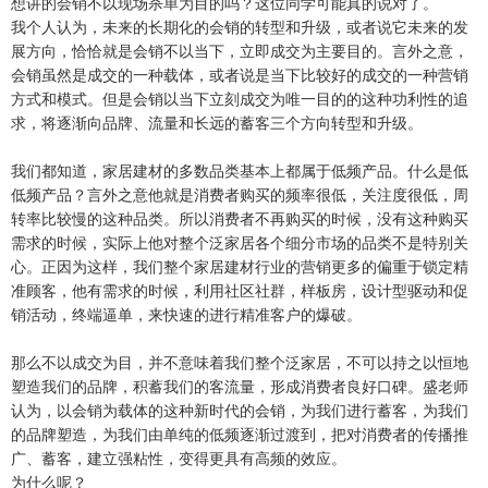
想讲的会销不以现场杀单为目的吗？这位同学可能真的说对了。
我个人认为，未来的长期化的会销的转型和升级，或者说它未来的发
展方向，恰恰就是会销不以当下，立即成交为主要目的。言外之意，
会销虽然是成交的一种载体，或者说是当下比较好的成交的一种营销
方式和模式。但是会销以当下立刻成交为唯一目的的这种功利性的追
求，将逐渐向品牌、流量和长远的蓄客三个方向转型和升级。
我们都知道，家居建材的多数品类基本上都属于低频产品。什么是低
低频产品？言外之意他就是消费者购买的频率很低，关注度很低，周
转率比较慢的这种品类。所以消费者不再购买的时候，没有这种购买
需求的时候，实际上他对整个泛家居各个细分市场的品类不是特别关
心。正因为这样，我们整个家居建材行业的营销更多的偏重于锁定精
准顾客，他有需求的时候，利用社区社群，样板房，设计型驱动和促
销活动，终端逼单，来快速的进行精准客户的爆破。
那么不以成交为目，并不意味着我们整个泛家居，不可以持之以恒地
塑造我们的品牌，积蓄我们的客流量，形成消费者良好口碑。盛老师
认为，以会销为载体的这种新时代的会销，为我们进行蓄客，为我们
的品牌塑造，为我们由单纯的低频逐渐过渡到，把对消费者的传播推
广、蓄客，建立强粘性，变得更具有高频的效应。
为什么呢？