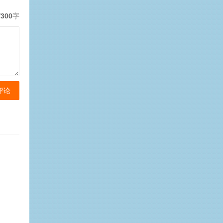
/300
字
评论