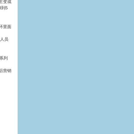
主变成
到5
环里面
售人员
系列
后营销