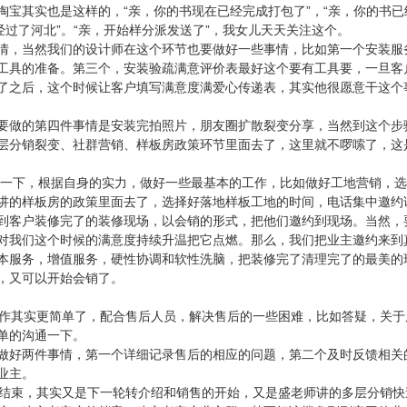
宝其实也是这样的，“亲，你的书现在已经完成打包了”，“亲，你的书已
经过了河北”。“亲，开始样分派发送了”，我女儿天天关注这个。
情，当然我们的设计师在这个环节也要做好一些事情，比如第一个安装服
工具的准备。第三个，安装验疏满意评价表最好这个要有工具要，一旦客
了之后，这个时候让客户填写满意度满爱心传递表，其实他很愿意干这个
要做的第四件事情是安装完拍照片，朋友圈扩散裂变分享，当然到这个步
层分销裂变、社群营销、样板房政策环节里面去了，这里就不啰嗦了，这
强化一下，根据自身的实力，做好一些最基本的工作，比如做好工地营销，
讲的样板房的政策里面去了，选择好落地样板工地的时间，电话集中邀约
到客户装修完了的装修现场，以会销的形式，把他们邀约到现场。当然，
对我们这个时候的满意度持续升温把它点燃。那么，我们把业主邀约来到
本服务，增值服务，硬性协调和软性洗脑，把装修完了清理完了的最美的
，又可以开始会销了。
工作其实更简单了，配合售后人员，解决售后的一些困难，比如答疑，关于
单的沟通一下。
做好两件事情，第一个详细记录售后的相应的问题，第二个及时反馈相关
业主。
的结束，其实又是下一轮转介绍和销售的开始，又是盛老师讲的多层分销快