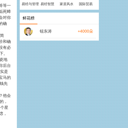
易经与管理
易经智慧
家居风水
国际贸易
等等一
垢死蟑
会对你
鲜花榜
的确
钮东涛
+4000朵
很简
价和确
没有必
下。
瓷地
你后台
其实是
宝马的
钱先
？他会
长的，
一个星
虑，