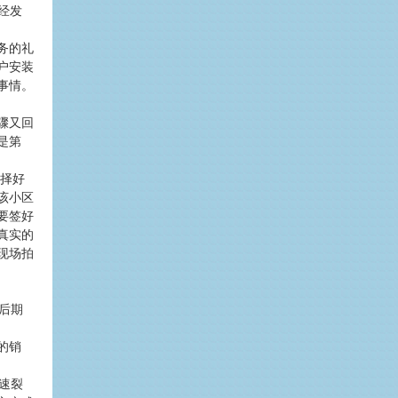
经发
务的礼
户安装
事情。
骤又回
是第
选择好
该小区
要签好
真实的
现场拍
后期
的销
速裂