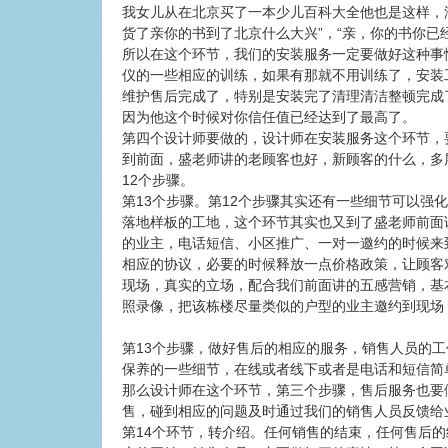
我女儿从在北京买了一本少儿百科大全他也是这样，淘
货了亲你的书到了北京什么大兴”，“亲，你的书你已
所以在这个环节，我们的安装服务一定要做好这种事
仪的一些相应的训练，如果有那就不用训练了，安装
维护售后完成了，特别是安装完了清理清洁整顿完成
因为他这个时候对你信任值已经达到了最高了。
第四个设计师要做的，设计师在安装服务这个环节，
到前面，盛老师讲的老顾客也好，新顾客的什么，多
12个步骤。
第13个步骤。第12个步骤其实还有一些细节可以
落地样板的工地，这个环节其实也又到了盛老师前面
的业主，电话短信、小区推广、一对一邀约的时候来
相应的协议，必要的时候释放一点价格政策，让顾客
现场，真实的立场，配合我们前面讲的五感营销，基
照录像，把该栋楼尽量类似的户型的业主邀约到现场
第13个步骤，做好售后的相应的服务，销售人员的
保养的一些细节，在线或者线下或者是电话和短信简
那么设计师在这个环节，第三个步骤，售后服务也要
售，碰到相应的问题及时通过我们的销售人员反馈给
第14个环节，转介绍。任何销售的结束，任何售后