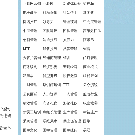
互联网营销
互联网
新媒体运营
短视频
电子商务
社群营销
抖音快手
新零售
网络推广
领导力
管理技能
中高层管理
中层管理
团队建设
团队管理
高绩效团队
创新管理
沟通技巧
执行力
阿米巴
MTP
销售技巧
品牌营销
销售
大客户营销
经销商管理
销讲
门店管理
商务谈判
经济形势
宏观经济
商业模式
私董会
转型升级
股权激励
纳税筹划
非财管理
培训师培训
TTT
公众演说
招聘面试
人力资源
非人管理
服装行业
绩效管理
商务礼仪
形象礼仪
职业素养
户感动
新员工培训
班组长管理
生产管理
精益生产
跟他确
采购管理
易经风水
供应链管理
国学
后台他
国学文化
国学管理
国学经典
易经