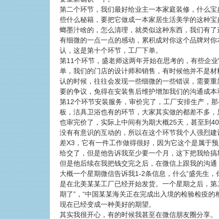
第二个环节，我们最好给业主一本家庭装修，什么宝
些什么秘籍，要把它做成一本家居生活美学的这种宝
螂墨汁啥的，怎么清理，就类似这种东西，我们有了
有细微的一点一点的感动，累积成对你这个品牌对你
认，这是第十个环节，工厂下单。
第11个环节，盛老师这两年开始在思考的，有些企
单，我们的门店的设计师和销售，有时候他并不是材
认的时候，往往会发现一些细微的一些错误，需要重
要的争议，免得在安装售后维护增加我们的沟通成本
第12个环节安装服务，审价完了，工厂安排生产，
板，洁具卫浴也有的环节，大家其实做的都差不多，
也审完价了，实际上中间有为期大概25天，甚至到
没有有意识的互动的，所以在这个环节我个人强烈建
差X3，它有一件工作做得很好，因为它这个是属于
给交了，但是他告诉我至少要一个月，这下把我给搞
但是他后续在我把钱交完之后，在微信上跟我的沟通
大概一个星期微信告诉我1-2条信息，什么“盛先生
是在北美某某工厂已经开始发货。一个星期之后，第
期了”，“中国某某海关正在完成出入境的检验检疫的
现在已经变成一种美好的期望。
其实我很开心，有的时候我甚至在微信朋友圈分享。