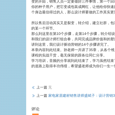
变的开始，销售人员一定要做好三件事情，第一个回
你的种子用户，把它变成包装成网红，让他给你快速
个身边最信得过的人，那么设计师要做的工作其实更
所以售后活动其实又是裂变，转介绍，建立社群，包
的某一个环节。
那么到这里在第10个步骤，走第14个步骤，转介
和我们的设计师打组合拳，共同完成品牌价值和的塑
讲到这里，我们设计驱动营销的14个步骤讲完了。
本章内容到此结束。孙老师一共讲了35章，从各个
课程的实战干货，毫无保留的跟各位同仁分享。
学习培训，音频的分享就到此结束了，学习虽然结束
的道路上取得丰功伟绩，希望盛老师成为你们一生一
上一篇
无
上一篇
家电家居建材销售讲师盛斌子：设计营销3
评论