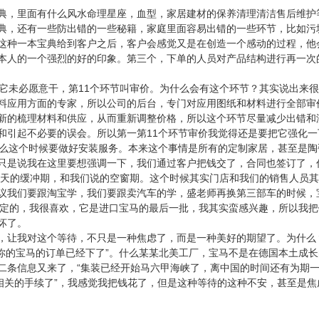
典，里面有什么风水命理星座，血型，家居建材的保养清理清洁售后维护
典，还有一些防出错的一些秘籍，家庭里面容易出错的一些环节，比如污
这种一本宝典给到客户之后，客户会感觉又是在创造一个感动的过程，他
本人的一个强烈的好的印象。第三个，下单的人员对产品结构进行再一次
业它未必愿意干，第11个环节叫审价。为什么会有这个环节？其实说出来
料应用方面的专家，所以公司的后台，专门对应用图纸和材料进行全部审
新的梳理材料和供应，从而重新调整价格，所以这个环节尽量减少出错和
和引起不必要的误会。所以第一第11个环节审价我觉得还是要把它强化一
那么这个时候要做好安装服务。本来这个事情是所有的定制家居，甚至是陶
只是说我在这里要想强调一下，我们通过客户把钱交了，合同也签订了，
40天的缓冲期，和我们说的空窗期。这个时候其实门店和我们的销售人员
议我们要跟淘宝学，我们要跟卖汽车的学，盛老师再换第三部车的时候，
预定的，我很喜欢，它是进口宝马的最后一批，我其实蛮感兴趣，所以我把
坏了。
，让我对这个等待，不只是一种焦虑了，而是一种美好的期望了。为什么
，你的宝马的订单已经下了”。什么某某北美工厂，宝马不是在德国本土成
二条信息又来了，“集装已经开始马六甲海峡了，离中国的时间还有为期
相关的手续了”，我感觉我把钱花了，但是这种等待的这种不安，甚至是焦