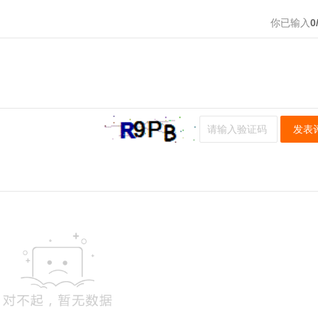
你已输入
0
发表