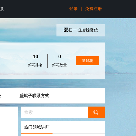
登录
|
免费注册
讯
扫一扫加我微信
10
0
送鲜花
鲜花排名
鲜花数量
证
盛斌子联系方式
热门领域讲师