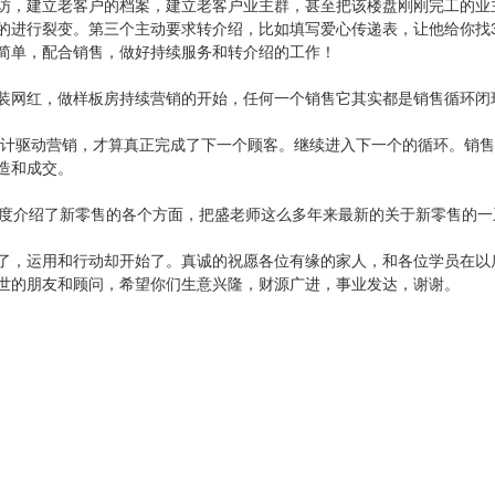
访，建立老客户的档案，建立老客户业主群，甚至把该楼盘刚刚完工的业
的进行裂变。第三个主动要求转介绍，比如填写爱心传递表，让他给你找3
简单，配合销售，做好持续服务和转介绍的工作！
装网红，做样板房持续营销的开始，任何一个销售它其实都是销售循环闭
绍设计驱动营销，才算真正完成了下一个顾客。继续进入下一个的循环。销
造和成交。
维度介绍了新零售的各个方面，把盛老师这么多年来最新的关于新零售的一
了，运用和行动却开始了。真诚的祝愿各位有缘的家人，和各位学员在以
世的朋友和顾问，希望你们生意兴隆，财源广进，事业发达，谢谢。