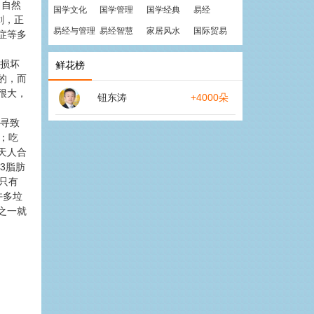
，自然
国学文化
国学管理
国学经典
易经
剑，正
易经与管理
易经智慧
家居风水
国际贸易
症等多
、损坏
鲜花榜
的，而
很大，
钮东涛
+4000朵
，寻致
；吃
天人合
3脂肪
钙只有
许多垃
之一就