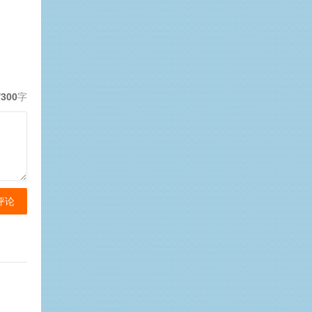
/300
字
评论