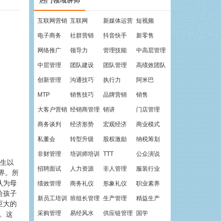
热门领域讲师
互联网营销
互联网
新媒体运营
短视频
电子商务
社群营销
抖音快手
新零售
网络推广
领导力
管理技能
中高层管理
中层管理
团队建设
团队管理
高绩效团队
创新管理
沟通技巧
执行力
阿米巴
MTP
销售技巧
品牌营销
销售
大客户营销
经销商管理
销讲
门店管理
商务谈判
经济形势
宏观经济
商业模式
私董会
转型升级
股权激励
纳税筹划
非财管理
培训师培训
TTT
公众演说
出生以
招聘面试
人力资源
非人管理
服装行业
界。所
认为母
绩效管理
商务礼仪
形象礼仪
职业素养
给孩子
新员工培训
班组长管理
生产管理
精益生产
巨大的
采购管理
易经风水
供应链管理
国学
。这