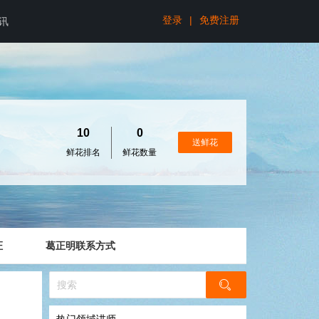
登录
|
免费注册
讯
10
0
送鲜花
鲜花排名
鲜花数量
证
葛正明联系方式