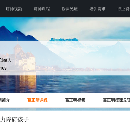
讲师视频
讲师课程
授课见证
培训需求
行业资
创始人
4469
明简介
葛正明课程
葛正明视频
葛正明授课见
智力障碍孩子