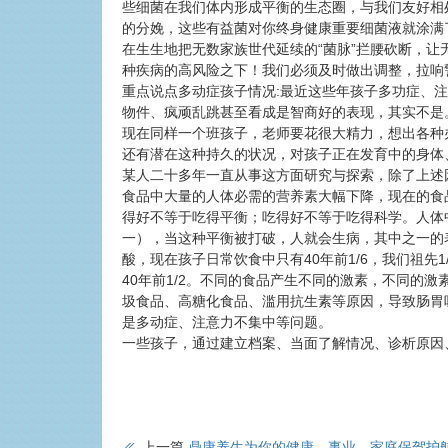
些细菌在我们体内形成平衡的生态圈，与我们友好相处
的分娩，这些有益菌对你终身健康重要细菌液就涂满
在生生地把无数家族世代延续的“菌脉”拦腰砍断，让
种疾病的高风险之下！我们必须及时做出调整，拉响
重点说点多动症孩子情况:最近这些年孩子多功症、
物件、疯顽乱跳甚至看成是智商好的表现，其实不是
现在同样一个班孩子，老师要花很大精力，想出各种
还有潜在这种持久的状况，对孩子正在发育中的身体
某人二十多年一直从事这方面研究与探索，除了上述
食品中大量的人体必需的营养素大幅下降，现在的食品
得好不等于吃得平衡；吃得好不等于吃得科学。人体
一），当这种平衡被打破，人就会生病，其中之一的
酸，现在孩子日常饮食中只有40年前1/6，我们祖先1
40年前1/2。不同的食品产生不同的激素，不同的
圾食品、高糖化食品、滥用抗生素等原因，导致肠胃
是多动症、注意力不集中等问题。
一些孩子，通过建立档案、当面了解情况、诊析原因
上一篇
鼎康养生为你的健康、事业、家庭保驾护航