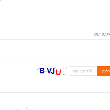
你已输入
0
发表