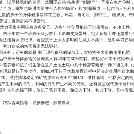
，以保持我们的健康。然而现在的“抗生素”“剖腹产”（母亲在生产你时
了全身，嘴里也吸进大量并带入你的肠胃）和“奶瓶喂养”一起作为三把利
无数的孩子的身体健康暴露在过敏、风湿、自闭症、抑郁症、.糖尿病、癌
警报，否则后果不堪设想。
注意力不集中困恼着许多父母。许多年轻父母把孩子过份顽皮、有攻击性
。四十年前一个班孩子除少数几上课调皮捣蛋外，绝大多数上课还是乘巧
办法维持课堂纪律。这些孩子上课大多时间注意力不集中，这对学习影响
、智力造成的伤害将来无法弥补。
因素外，还有的就是:由于现代食品的深加工，农植物等大量的使用化肥
中孩子身体必需的营养素只有40年前30%左右。吃得好不等于吃得合理
中营养素和孩子们生活在这片土地土壤中几十种营养素是一种平衡关系（
表现就是孩子多动症。例如:对于孩子大脑发育过程中起决定作用的欧米伽
/20。维持情绪稳定的矿物质镁只有40年前1/3。维持睡眠、性格安定的
激素产生不同的行为，不同的行为产生不同的结果。还有就是现代孩子食用
吸引功能大幅下降，使孩子营养不良、免疫力下降、智力下降。其中表现
、跟踪咨询指导，逐步推进，效果显著。
​