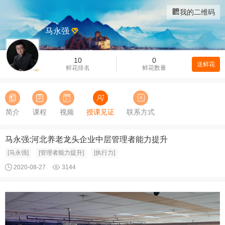
我的二维码
马永强
10
0
送鲜花
鲜花排名
鲜花数量
简介
课程
视频
授课见证
联系方式
马永强:河北养老龙头企业中层管理者能力提升
[马永强]
[管理者能力提升]
[执行力]
2020-08-27
3144