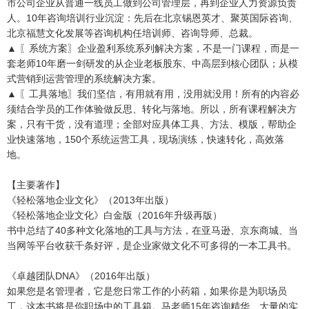
市公司企业从普通一线员工做到公司管理层，再到企业人力资源负责
人。10年咨询培训行业沉淀：先后在北京锡恩英才、聚英国际咨询、
北京福慧文化发展等咨询机构任培训师、咨询导师、总裁。
▲ 〖系统方案〗企业盈利系统系列解决方案，不是一门课程，而是一
套老师10年磨一剑研发的从企业老板股东、中高层到核心团队；从模
式营销到运营管理的系统解决方案。
▲ 〖工具落地〗我们坚信，有用就有用，没用就没用！所有的内容必
须结合学员的工作体验做反思、转化与落地。所以，所有课程解决方
案，只有干货，没有道理；全部对应具体工具、方法、模版，帮助企
业快速落地，150个系统运营工具，现场演练，快速转化，高效落
地。
【主要著作】
《轻松落地企业文化》（2013年出版）
《轻松落地企业文化》白金版（2016年升级再版）
书中总结了40多种文化落地的工具与方法，在亚马逊、京东商城、当
当网等平台收获千条好评，是企业家做文化不可多得的一本工具书。
《卓越团队DNA》（2016年出版）
如果您是名管理者，它是您日常工作的小药箱，如果你是为职场员
工，这本书将是你职场中的工具箱。马老师15年咨询精华、大量的实