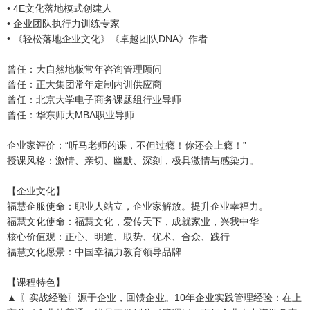
• 4E文化落地模式创建人
• 企业团队执行力训练专家
• 《轻松落地企业文化》《卓越团队DNA》作者
曾任：大自然地板常年咨询管理顾问
曾任：正大集团常年定制内训供应商
曾任：北京大学电子商务课题组行业导师
曾任：华东师大MBA职业导师
企业家评价：“听马老师的课，不但过瘾！你还会上瘾！”
授课风格：激情、亲切、幽默、深刻，极具激情与感染力。
【企业文化】
福慧企服使命：职业人站立，企业家解放。提升企业幸福力。
福慧文化使命：福慧文化，爱传天下，成就家业，兴我中华
核心价值观：正心、明道、取势、优术、合众、践行
福慧文化愿景：中国幸福力教育领导品牌
【课程特色】
▲ 〖实战经验〗源于企业，回馈企业。10年企业实践管理经验：在上