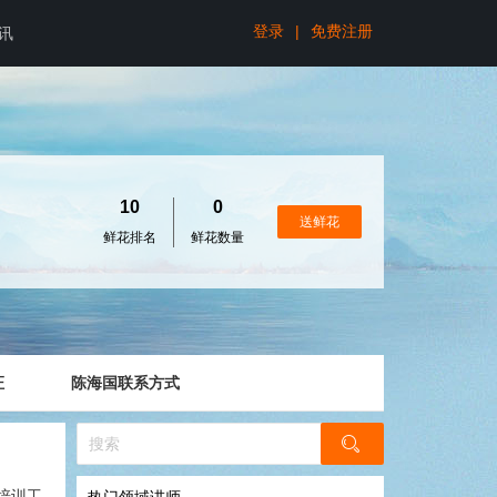
登录
|
免费注册
讯
10
0
送鲜花
鲜花排名
鲜花数量
证
陈海国联系方式
培训工