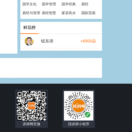
国学文化
国学管理
国学经典
易经
易经与管理
易经智慧
家居风水
国际贸易
鲜花榜
钮东涛
+4000朵
讲师网官微
找讲师小程序