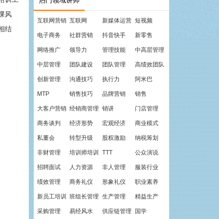
热门领域讲师
课风
互联网营销
互联网
新媒体运营
短视频
相结
电子商务
社群营销
抖音快手
新零售
网络推广
领导力
管理技能
中高层管理
中层管理
团队建设
团队管理
高绩效团队
创新管理
沟通技巧
执行力
阿米巴
MTP
销售技巧
品牌营销
销售
大客户营销
经销商管理
销讲
门店管理
商务谈判
经济形势
宏观经济
商业模式
私董会
转型升级
股权激励
纳税筹划
非财管理
培训师培训
TTT
公众演说
招聘面试
人力资源
非人管理
服装行业
绩效管理
商务礼仪
形象礼仪
职业素养
新员工培训
班组长管理
生产管理
精益生产
采购管理
易经风水
供应链管理
国学