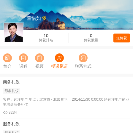
董惜如
10
0
送鲜花
鲜花排名
鲜花数量
简介
课程
视频
授课见证
联系方式
商务礼仪
形象礼仪
客户：远洋地产 地点：北京市 - 北京 时间：2014/11/30 0:00:00 给远洋地产的业
主培训商务礼仪
3234
服务礼仪
形象礼仪