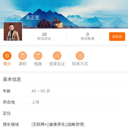
吴正宽
10
0
送鲜花
鲜花排名
鲜花数量
简介
课程
视频
授课见证
联系方式
基本信息
年龄
40 ~ 50 岁
所在地
上海
定位
擅长领域
[
互联网+
][
健康养生
][
战略管理
]