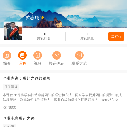
黄志翔
10
0
送鲜花
鲜花排名
鲜花数量
简介
课程
视频
授课见证
联系方式
企业内训：崛起之路领袖版
团队建设
本课程:★你将学会打造卓越团队的理念和方法，同时学会提升团队的凝聚力的方
法和策略，教你如何提升领导力，帮助你成为卓越的团队领导人；★你将学会如
何发挥你的创造力，发挥你的创意解决你人生、工作、生活中面临的一切问题；
3800
★你将学会如何找出自己人生的卓越领域，学会设定目标的方法和达成目标的方
法，帮助你实现你人生所定下的目标；★你将找到打开你无限潜能的钥匙，并且
企业电商崛起之路
学会运用吸引力法则等潜意识的力量来帮助你获得宇宙
企业家