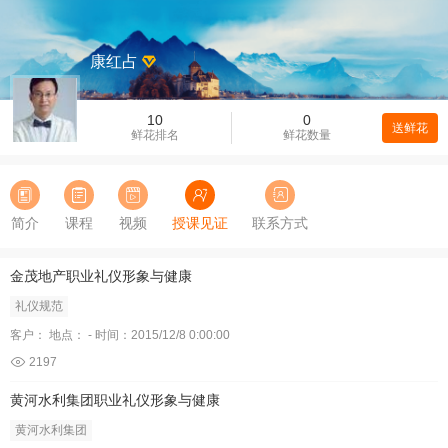
康红占
10
0
送鲜花
鲜花排名
鲜花数量
简介
课程
视频
授课见证
联系方式
金茂地产职业礼仪形象与健康
礼仪规范
客户： 地点： - 时间：2015/12/8 0:00:00
2197
黄河水利集团职业礼仪形象与健康
黄河水利集团