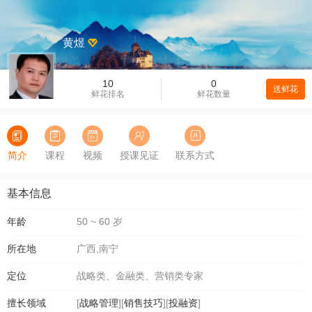
黄煜
10
0
送鲜花
鲜花排名
鲜花数量
简介
课程
视频
授课见证
联系方式
基本信息
年龄
50 ~ 60 岁
所在地
广西,南宁
定位
战略类、金融类、营销类专家
擅长领域
[
战略管理
][
销售技巧
][
投融资
]