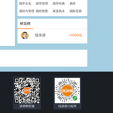
国学文化
国学管理
国学经典
易经
易经与管理
易经智慧
家居风水
国际贸易
鲜花榜
钮东涛
+4000朵
讲师网官微
找讲师小程序