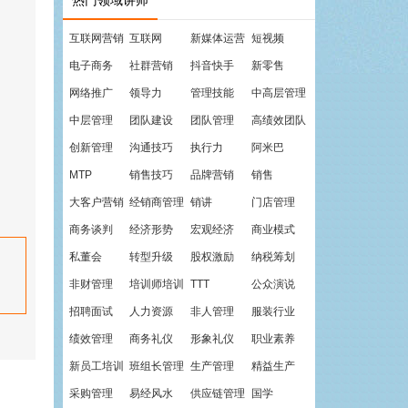
热门领域讲师
互联网营销
互联网
新媒体运营
短视频
电子商务
社群营销
抖音快手
新零售
网络推广
领导力
管理技能
中高层管理
中层管理
团队建设
团队管理
高绩效团队
创新管理
沟通技巧
执行力
阿米巴
MTP
销售技巧
品牌营销
销售
大客户营销
经销商管理
销讲
门店管理
商务谈判
经济形势
宏观经济
商业模式
私董会
转型升级
股权激励
纳税筹划
非财管理
培训师培训
TTT
公众演说
招聘面试
人力资源
非人管理
服装行业
绩效管理
商务礼仪
形象礼仪
职业素养
新员工培训
班组长管理
生产管理
精益生产
采购管理
易经风水
供应链管理
国学