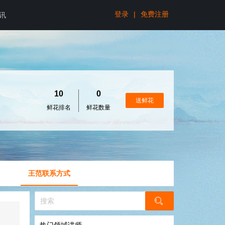
登录
|
免费注册
讯
10
0
送鲜花
鲜花排名
鲜花数量
王范联系方式