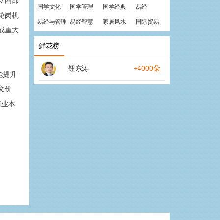
立内部
国学文化
国学管理
国学经典
易经
轮岗机
易经与管理
易经智慧
家居风水
国际贸易
成重大
鲜花榜
钮东涛
+4000朵
能提升
文价
商业本