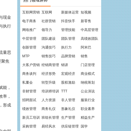
热门领域讲师
互联网营销
互联网
新媒体运营
短视频
与现金
电子商务
社群营销
抖音快手
新零售
与执行
网络推广
领导力
管理技能
中高层管理
中层管理
团队建设
团队管理
高绩效团队
创新管理
沟通技巧
执行力
阿米巴
流量思
MTP
销售技巧
品牌营销
销售
要聚焦
大客户营销
经销商管理
销讲
门店管理
商务谈判
经济形势
宏观经济
商业模式
私董会
转型升级
股权激励
纳税筹划
赋能，
非财管理
培训师培训
TTT
公众演说
效率，
招聘面试
人力资源
非人管理
服装行业
，形成
绩效管理
商务礼仪
形象礼仪
职业素养
新员工培训
班组长管理
生产管理
精益生产
采购管理
易经风水
供应链管理
国学