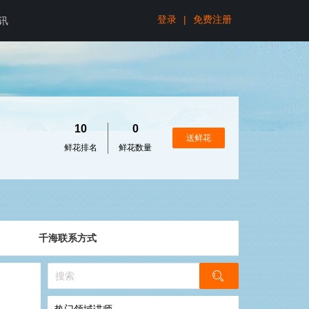
登录
|
免费注册
讯
10
0
送鲜花
鲜花排名
鲜花数量
千海联系方式