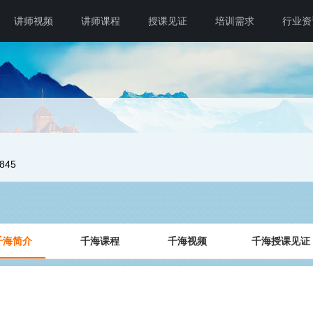
讲师视频
讲师课程
授课见证
培训需求
行业资
4845
千海简介
千海课程
千海视频
千海授课见证