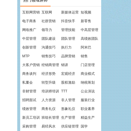
热门领域讲师
互联网营销
互联网
新媒体运营
短视频
电子商务
社群营销
抖音快手
新零售
网络推广
领导力
管理技能
中高层管理
中层管理
团队建设
团队管理
高绩效团队
创新管理
沟通技巧
执行力
阿米巴
MTP
销售技巧
品牌营销
销售
大客户营销
经销商管理
销讲
门店管理
商务谈判
经济形势
宏观经济
商业模式
私董会
转型升级
股权激励
纳税筹划
非财管理
培训师培训
TTT
公众演说
招聘面试
人力资源
非人管理
服装行业
绩效管理
商务礼仪
形象礼仪
职业素养
新员工培训
班组长管理
生产管理
精益生产
采购管理
易经风水
供应链管理
国学