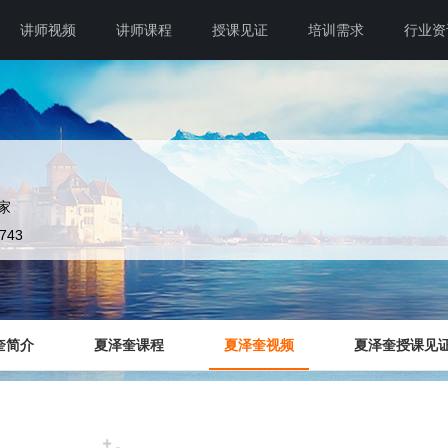
讲师视频
讲师课程
授课见证
培训需求
行业资
家
4743
奎简介
夏泽奎课程
夏泽奎视频
夏泽奎授课见