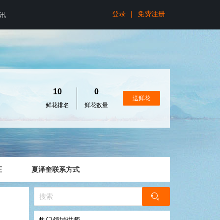
登录
|
免费注册
讯
10
0
送鲜花
鲜花排名
鲜花数量
证
夏泽奎联系方式