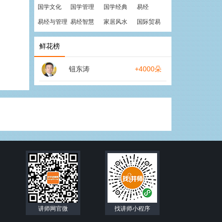
国学文化
国学管理
国学经典
易经
易经与管理
易经智慧
家居风水
国际贸易
鲜花榜
钮东涛
+4000朵
讲师网官微
找讲师小程序