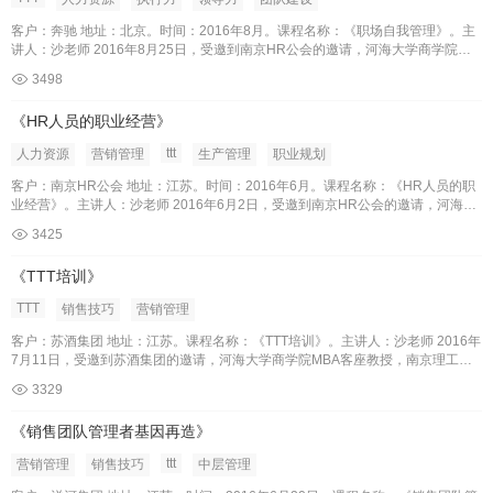
客户：奔驰 地址：北京。时间：2016年8月。课程名称：《职场自我管理》。主
讲人：沙老师 2016年8月25日，受邀到南京HR公会的邀请，河海大学商学院
MBA客座教授，金陵科技学院就业指导中心专家委员， 国家高级职业指导师沙健
3498
老师为奔驰员工进行了《职场自我管理》的培训。
《HR人员的职业经营》
ttt
人力资源
营销管理
生产管理
职业规划
客户：南京HR公会 地址：江苏。时间：2016年6月。课程名称：《HR人员的职
业经营》。主讲人：沙老师 2016年6月2日，受邀到南京HR公会的邀请，河海大
学商学院MBA客座教授，金陵科技学院就业指导中心专家委员， 国家高级职业指
3425
导师沙健老师为洋河中高层领导进行了《销售团队管理者基因再造》的培训。
《TTT培训》
TTT
销售技巧
营销管理
客户：苏酒集团 地址：江苏。课程名称：《TTT培训》。主讲人：沙老师 2016年
7月11日，受邀到苏酒集团的邀请，河海大学商学院MBA客座教授，南京理工大
学经济管理学院兼职导师。金陵科技学院就业指导中心专家委员， 国家高级职业
3329
指导师沙健老师为洋河中高层领导进行了《TTT》的培训。此次培训课程得到了
苏酒集团集团领导的高度重视。
《销售团队管理者基因再造》
ttt
营销管理
销售技巧
中层管理