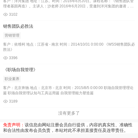
客户：洋河集团 地址：江苏。时间：2016年6月20日。课程名称：《销售团队管
理者基因再造》。主讲人：沙老师 2016年6月20日，受邀到洋河集团的邀请，河
海大学商学院MBA客座教授，南京理工大学经济管理学院兼职导师。金陵科技学
3102
院就业指导中心专家委员，国家高级职业指导师沙健老师为洋河中高层领导进行
了《销售团队管理者基因再造》的培训。此次培训课程得到了洋河集团领导的高
销售团队必胜法
度重视。
营销管理
客户：依维柯 地点：江苏省 - 南京 时间：2014/10/31 0:00:00 《WSS销售团队必
胜法》
3396
《职场自我管理》
职业素养
客户：北京奔驰 地点：北京市 - 北京 时间：2015/8/5 0:00:00 职场自我管理理论
篇 职场自我管理认知与工具运用篇 自我管理能力塑造篇
3189
没有更多了
免责声明：
该信息由网站注册会员自行提供，内容的真实性、准确性
和合法性由发布会员负责，本站对此不承担直接责任及连带责任。