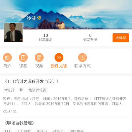
沙健
10
0
送鲜花
鲜花排名
鲜花数量
简介
课程
视频
授课见证
联系方式
《TTT培训之课程开发与设计》
ttt
ttt培训
培训师培训
客户：洋河 地址：江苏。时间：2016年9月。课程名称：《TTT培训之课程开发
与设计》。主讲人：沙老师 2016年6月2日，受邀到洋河集团的邀请，河海大学
商学院MBA客座教授，金陵科技学院就业指导中心专家委员， 国家高级职业指导
3451
师沙健老师为洋河中高层领导进行了《课程开发与设计》的培训。
《职场自我管理》
TTT
人力资源
执行力
领导力
团队建设