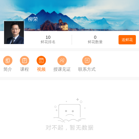
柳荣
10
0
送鲜花
鲜花排名
鲜花数量
简介
课程
视频
授课见证
联系方式