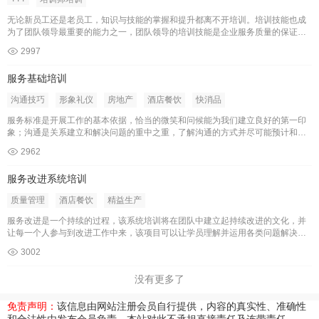
无论新员工还是老员工，知识与技能的掌握和提升都离不开培训。培训技能也成
为了团队领导最重要的能力之一，团队领导的培训技能是企业服务质量的保证，
也是服务文化得以传承的根本。该认证培训，将为企业建立合格的培训员团队，
2997
让其掌握实用的知识与技能培训技巧。 培训对象：团队负责人（每次培训8-12人
左右） 培训时长： 3天，每天8小时
服务基础培训
沟通技巧
形象礼仪
房地产
酒店餐饮
快消品
服务标准是开展工作的基本依据，恰当的微笑和问候能为我们建立良好的第一印
象；沟通是关系建立和解决问题的重中之重，了解沟通的方式并尽可能预计和满
足客户的需求，将帮助我们更好的达到工作目标。 虽然按照服务标准开展工作，
2962
但难免会有失误或者特殊情况造成客户不满与投诉，如果所有员工都能具备解决
问题的基本技能，并获得相应的授权，将帮助我们更好的解决问题、服务客户。
服务改进系统培训
个人形象不仅代表企业，也体现出您自身的品位和
质量管理
酒店餐饮
精益生产
服务改进是一个持续的过程，该系统培训将在团队中建立起持续改进的文化，并
让每一个人参与到改进工作中来，该项目可以让学员理解并运用各类问题解决工
具，例如：Pareto分析、鱼骨图表、因果关系分析等。 培训对象：全员参加，团
3002
队负责人优先（每次培训20人左右） 培训时长：8小时
没有更多了
免责声明：
该信息由网站注册会员自行提供，内容的真实性、准确性