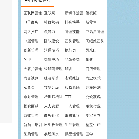
热门领域讲师
互联网营销
互联网
新媒体运营
短视频
电子商务
社群营销
抖音快手
新零售
网络推广
领导力
管理技能
中高层管理
中层管理
团队建设
团队管理
高绩效团队
创新管理
沟通技巧
执行力
阿米巴
MTP
销售技巧
品牌营销
销售
大客户营销
经销商管理
销讲
门店管理
商务谈判
经济形势
宏观经济
商业模式
私董会
转型升级
股权激励
纳税筹划
非财管理
培训师培训
TTT
公众演说
招聘面试
人力资源
非人管理
服装行业
绩效管理
商务礼仪
形象礼仪
职业素养
新员工培训
班组长管理
生产管理
精益生产
采购管理
易经风水
供应链管理
国学