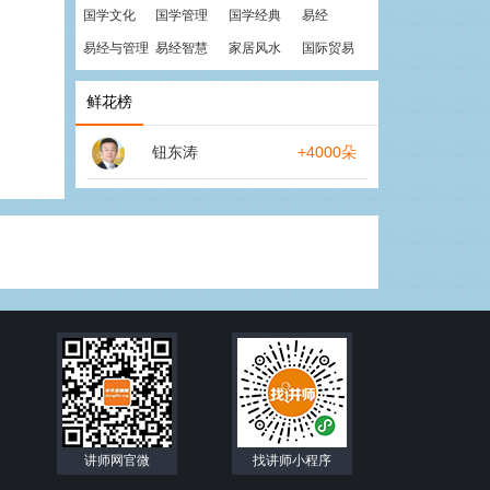
国学文化
国学管理
国学经典
易经
易经与管理
易经智慧
家居风水
国际贸易
鲜花榜
钮东涛
+4000朵
讲师网官微
找讲师小程序