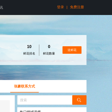
登录
|
免费注册
讯
10
0
送鲜花
鲜花排名
鲜花数量
张豪联系方式