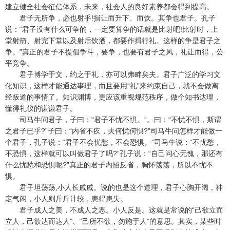
建立健全社会征信体系，未来，社会人的良好素养都会得到提高。
君子无所争，必也射乎!揖让而升下、而饮。其争也君子。孔子
说：“君子没有什么可争的，一定要算争的话就是比射吧!比射时，上
堂射箭、射完下堂以及射后饮酒，都要作揖行礼。这样的争是君子之
争。”真正的君子不提倡争斗，要争，也要有君子之风，礼让而得，公
平竞争。
君子博学于文，约之于礼，亦可以弗畔矣夫。君子广泛的学习文
化知识，这样才能通达事理，而且要用“礼”来约束自己，就不会做离
经叛道的事情了。知识渊博，更应该重视规范秩序，做个知书达理，
懂得礼仪的谦谦君子。
司马牛问君子，子曰：“君子不忧不惧。”。曰：“不忧不惧，斯谓
之君子已乎?”子曰：“内省不疚，夫何忧何惧?”司马牛问怎样才能做一
个君子，孔子说：“君子不会忧愁，不会恐惧。”司马牛说：“不忧愁，
不恐惧，这样就可以叫做君子了吗?”孔子说：“自己问心无愧，那还有
什么忧愁和恐惧呢?”真正的君子内招反省，胸怀荡荡，所以不忧不
惧。
君子坦荡荡,小人长戚戚。说的也是这个道理，君子心胸开阔，神
定气闲，小人则斤斤计较，患得患失。
君子成人之美，不成人之恶。小人反是。这就是常说的“己欲立而
立人，己欲达而达人”、“己所不欲，勿施于人”的意思。其实，某些时