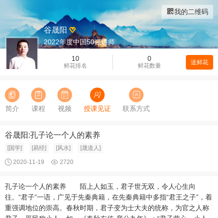
我的二维码
谷晟阳
2022年度中国50强讲师
10
0
送鲜花
鲜花排名
鲜花数量
简介
课程
视频
授课见证
联系方式
谷晟阳:孔子论一个人的素养
[国学]
[易经]
[风水]
[晟道人]
2020-11-19
2720
孔子论一个人的素养 陌上人如玉，君子世无双，令人心生向
往。“君子”一语，广见于先秦典籍，在先秦典籍中多指“君王之子”，着
重强调地位的崇高。春秋时期，君子变为士大夫的统称，为官之人称