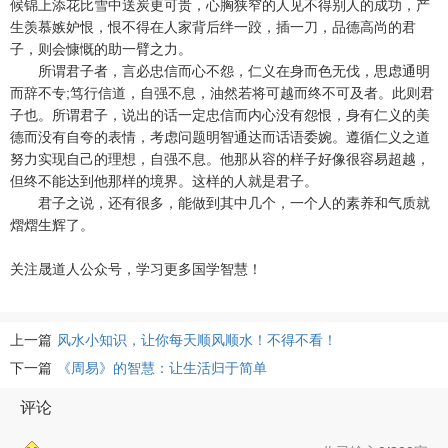
候锦上添花比雪中送炭更可贵，心胸狭窄的人见不得别人的成功，产
生羡慕嫉妒恨，恨不得在人家背后绊一跤，插一刀，品德高尚的君
子，则会慷慨的助一臂之力。
所谓君子者，言必忠信而心不怨，仁义在身而色无伐，思虑通明
而辞不专;笃行信道，自强不息，油然若将可越而终不可及者。此则君
子也。所谓君子，说出的话一定忠信而内心没有怨恨，身有仁义的美
德而没有自夸的表情，考虑问题明智通达而话语委婉。遵循仁义之道
努力实现自己的理想，自强不息。他那从容的样子好像很容易超越，
但终不能达到他那样的境界。这样的人就是君子。
君子之说，还有很多，能做到其中几个，一个人的素养和气质就
熠熠生辉了。
关注晟道人公众号，学习更多国学智慧！
上一篇
风水小知识，让你每天顺风顺水！不得不看！
下一篇
《周易》的智慧：让生活归于简单
评论