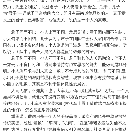
君子，平民称小人。如，《春秋左传·襄公九年》：“君子劳心，小人
劳力，先王之制也”，此处君子，小人仍着眼于地位。后来，孔子
为“君子”一词赋予了道德的含义，即具有高尚道德品格的人，真正意
义上的君子，已与财富、地位无关，说的是一个人的素养。
君子周而不比，小人比而不周。意思是说：君子团结而不勾结，
小人勾结而不团结。孔子认为，君子在团队中会和大家团结合作，共
同努力，谋求集体利益，小人则是为了满足一己私利而相互勾结。所
以说，团队中，顾全大局的人都是值得敬佩的君子。
君子和而不同，小人同而不和。君子和其他人关系融洽，但不人
云亦云，不盲目附和，遇到事情持有独立思考的能力，能做到是非分
明。小人则只求与别人完全一致，不考虑其他的问题。“和而不同”显
示出孔子思想的深刻哲理和高度智慧。现在团体中会有拉帮结派，搞
小圈子的现象，其实是不利于集体良性发展的。
人而无信，不知其可也，大车无,小车无軏,其何以行之哉。一个人
如果不讲信用，就像大车没有安装木輗(古代大车车辕前端与车衡相衔
接的部分 。)，小车没有安装木軏(古代车上置于辕前端与车横木衔接
处的销钉)，怎么能正常行驶呢?
重承诺，讲信用是一个人的美好品质，诚实守信也是中华民族的
传统美德。经过“老赖”，“车闹”、“机闹”、“霸座”等诸多违法失信不文
明行为后，各行各业都已经将失信人列入黑名单，社会各界正在推动