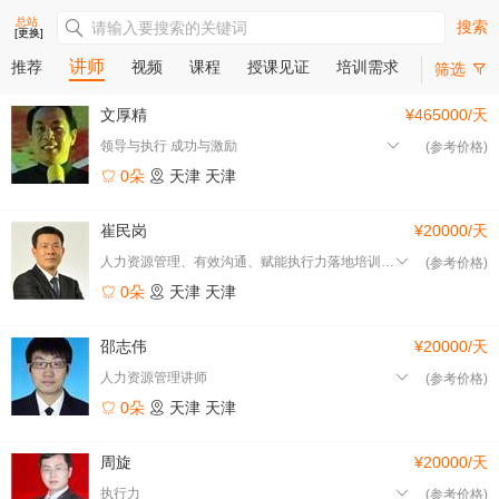
总站
搜索
[更换]
讲师
推荐
视频
课程
授课见证
培训需求
筛选
文厚精
¥465000/天
领导与执行 成功与激励
(参考价格)
0朵
天津
天津
崔民岗
¥20000/天
人力资源管理、有效沟通、赋能执行力落地培训讲师
(参考价格)
0朵
天津
天津
邵志伟
¥20000/天
人力资源管理讲师
(参考价格)
0朵
天津
天津
周旋
¥20000/天
执行力
(参考价格)