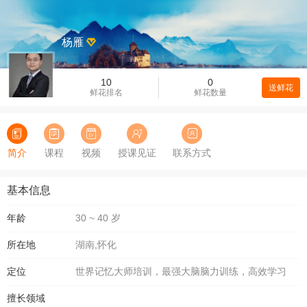
杨雁
10
0
送鲜花
鲜花排名
鲜花数量
简介
课程
视频
授课见证
联系方式
基本信息
年龄
30 ~ 40 岁
所在地
湖南,怀化
定位
世界记忆大师培训，最强大脑脑力训练，高效学习
擅长领域