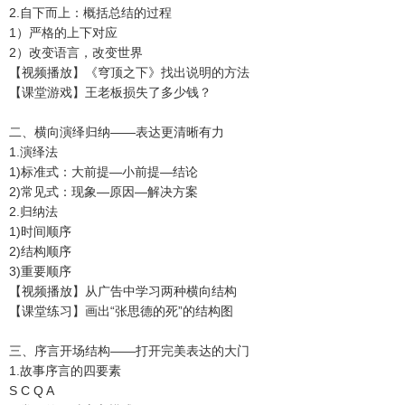
2.自下而上：概括总结的过程
1）严格的上下对应
2）改变语言，改变世界
【视频播放】《穹顶之下》找出说明的方法
【课堂游戏】王老板损失了多少钱？
二、横向演绎归纳——表达更清晰有力
1.演绎法
1)标准式：大前提—小前提—结论
2)常见式：现象—原因—解决方案
2.归纳法
1)时间顺序
2)结构顺序
3)重要顺序
【视频播放】从广告中学习两种横向结构
【课堂练习】画出“张思德的死”的结构图
三、序言开场结构——打开完美表达的大门
1.故事序言的四要素
S C Q A