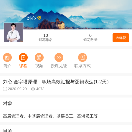
刘心
10
0
送鲜花
鲜花排名
鲜花数量
简介
课程
视频
授课见证
联系方式
刘心:金字塔原理—职场高效汇报与逻辑表达(1-2天）
2020-09-29
4078
对象
高层管理者、中基层管理者、基层员工、高潜员工等
目的