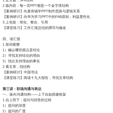
1.定主题：SPA法则
2.炼内容：每一页PPT都是一个金字塔结构
【案例研讨】向麦肯锡学PPT制作思路与逻辑关系
【案例研讨】向华为学习PPT中的FAB原则，利益显性化
3.上包装：简化、整合、引用
【课堂练习】工作汇报总结的撰写与修改
四、读汇报
1.按词索骥
1）确认哪些观点是结论
2）寻找支持结论的理由
3）找出支持理由的事实
2.看文章，找结构
【案例研讨】中国书法
【课堂练习】阅读十九大报告，寻找文章结构
第三讲：职场沟通与表达
一、纵向沟通结构——上下自如搭建框架
1.自上而下：提问与回答的过程
1）提问的深度
2）提问的广度