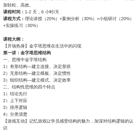
加轻松、高效。
课程时间：
1-2 天，6 小时/天
课程方式：
理论讲授（20%）+案例分析（30%）+小组研讨（20%）
+实操练习（30%）
课程大纲：
【开场热身】金字塔思维在生活中的闪现
第一讲：金字塔思维结构
一、思维中金字塔结构
1）有形结构—建立连接、决定形状
2）无形结构—建立模板、决定惯性
3）组织结构—建立模式、决定效率
二、结构性思维的四个特点
1）结论先行
2）上下对应
3）排序逻辑
4）分类清楚
【游戏互动】记忆游戏让学员感受结构的魅力，加深对结构逻辑的认
识