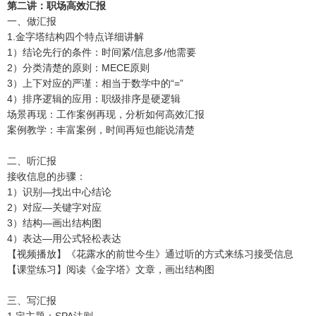
第二讲：职场高效汇报
一、做汇报
1.金字塔结构四个特点详细讲解
1）结论先行的条件：时间紧/信息多/他需要
2）分类清楚的原则：MECE原则
3）上下对应的严谨：相当于数学中的“=”
4）排序逻辑的应用：职级排序是硬逻辑
场景再现：工作案例再现，分析如何高效汇报
案例教学：丰富案例，时间再短也能说清楚
二、听汇报
接收信息的步骤：
1）识别—找出中心结论
2）对应—关键字对应
3）结构—画出结构图
4）表达—用公式轻松表达
【视频播放】《花露水的前世今生》通过听的方式来练习接受信息
【课堂练习】阅读《金字塔》文章，画出结构图
三、写汇报