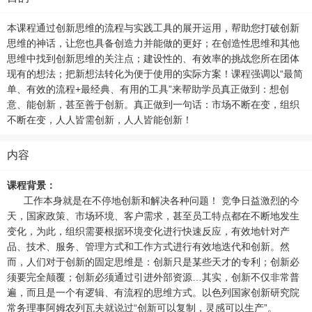
本课程通过创新思维的流程与实践工具的展开运用，帮助您打破创新
思维的神话，让您也具备创造力并能做的更好；在创造性思维和其他
思维中找到创新思维的关注点；建设性的、有效率的挑战您所在团体
现有的想法；把新想法转化为便于使用的实际方案！课程强调以“最简
单、有效的流程+最经典、有用的工具”来帮助学员真正做到：想创
意、能创新，甚至善于创新。真正做到一句话：市场不断在变，组织
不断在变，人人皆需创新，人人皆能创新！
内容
课程背景：
工作本身就是在不停地创新和解决各种问题！ 竞争日益激烈的今
天，国家政策、市场环境、客户需求，甚至员工特点都在不断地发生
变化，为此，组织需要根据环境变化进行快速反应，有效地针对产
品、技术、服务、管理方式和工作方式进行有效地迭代和创新。然
而，人们对于创新的固定思维是：创新只是某些天才的专利；创新必
须要完全颠覆；创新必须通过引进外部资源…其实，创新不仅非常普
遍，而且是一个有逻辑、有流程的思维方式。以色列国家创新研究院
常务理事阿姆农列瓦夫就说过“创新可以复制，灵感可以生产”。