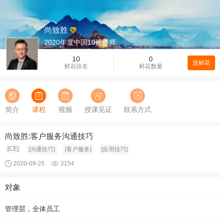
尚致胜
2020年度中国10强讲师
10
0
送鲜花
鲜花排名
鲜花数量
简介
课程
视频
授课见证
联系方式
尚致胜:客户服务沟通技巧
[CE]
[沟通技巧]
[客户服务]
[应用技巧]
2020-09-25
3154
对象
管理层，全体员工