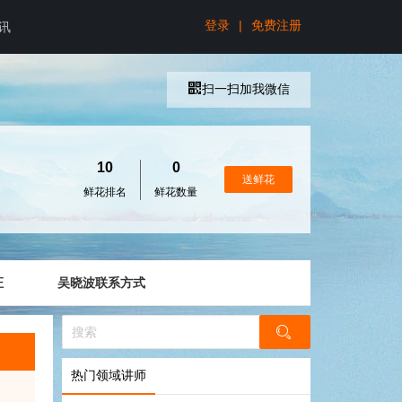
登录
|
免费注册
讯
扫一扫加我微信
10
0
送鲜花
鲜花排名
鲜花数量
证
吴晓波联系方式
热门领域讲师