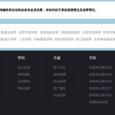
准确性和合法性由发布会员负责，本站对此不承担直接责任及连带责任。
私董会讲师
转型升级讲师
股权激励讲师
纳税筹划讲师
非财管理讲师
经济学
股权设计讲师
上市讲师
并购重组讲师
财务管理讲师
新三板讲师
互联网金融讲
帮助
共赢
导航
意见反馈
客户见证
讲师风云榜2020
讲师指数
友情链接
讲师风云榜2019
证书查询
站点新闻
讲师风云榜2018
网站地图
推广服务
讲师风云榜2017
分站招商
讲师风云榜2016
讲师鲜花特权