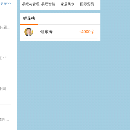
更多>>
易经与管理
易经智慧
家居风水
国际贸易
鲜花榜
三得： 第一个便是中国崛起。 第二个则是中国企业的成长与进步。 第三个是中国制造的繁荣。 三失： 第一个是法制化的问题。 第二个是市场化的问题。 第三个是经济增长方式的问题。
钮东涛
+4000朵
共识之一：强国共识。 共识之二：“让一部分人先富起来”。 共识之三：“不管白猫黑猫，抓住老鼠就是好猫”。 共识之四：“摸着石头过河”； 共识之五：“发展是硬道理”； 共识之六：沿海优先发展战略； 共识之七：国有资本必须在国民经济的支柱性产业中占主导地位。
l1、当前中国宏观经济形势分析； 2、中国经济转型的风险与走势； 3、中国经济调控与货币政策分析； 4、转型时期的绿色投资与绿色金融； 5、中国金融改革的现状与挑战； 6、未来中国金融改革的节奏与趋势；
报道当晚： 18：30-21：00 开局酒会，破冰分组 第1天上午：9：00-12：00 面授课程一：企业战略——避免败局之首 课程纲要：1.中国崛起，战略性机遇与陷阱2.激进主义战略在中国的得失3.经济危机，产业周期与战略安排4.专业的核心能力与相关多元化5.战略与中国企业家素质模型面 授课程二：品牌营销——避免败局之要课程纲要：1.品牌的打造与长期维护2.品牌的明星化及陷阱3.营销网络与经销