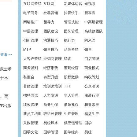
互联网营销
互联网
新媒体运营
短视频
电子商务
社群营销
抖音快手
新零售
网络推广
领导力
管理技能
中高层管理
中层管理
团队建设
团队管理
高绩效团队
创新管理
沟通技巧
执行力
阿米巴
MTP
销售技巧
品牌营销
销售
查看>>
大客户营销
经销商管理
销讲
门店管理
商务谈判
经济形势
宏观经济
商业模式
越玉米
私董会
转型升级
股权激励
纳税筹划
二十本
非财管理
培训师培训
TTT
公众演说
招聘面试
人力资源
非人管理
服装行业
。而
绩效管理
商务礼仪
形象礼仪
职业素养
在出版
新员工培训
班组长管理
生产管理
精益生产
采购管理
易经风水
供应链管理
国学
国学文化
国学管理
国学经典
易经