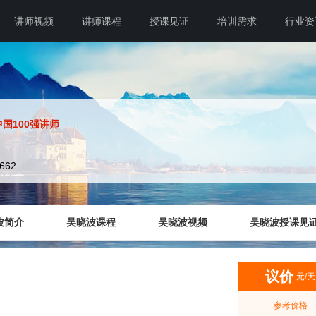
讲师视频
讲师课程
授课见证
培训需求
行业资
中国100强讲师
7662
波简介
吴晓波课程
吴晓波视频
吴晓波授课见
议价
元/天
参考价格