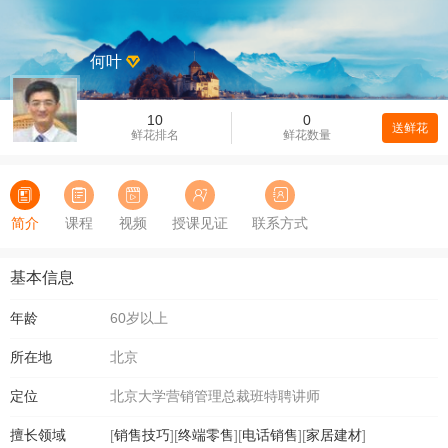
何叶
10
0
送鲜花
鲜花排名
鲜花数量
简介
课程
视频
授课见证
联系方式
基本信息
年龄
60岁以上
所在地
北京
定位
北京大学营销管理总裁班特聘讲师
擅长领域
[
销售技巧
][
终端零售
][
电话销售
][
家居建材
]