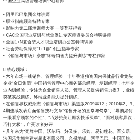
中国企业高级管理培训中心讲师
• 阿里巴巴集团金牌讲师
• 职业指南频道特聘专家
• 影响力第二届培训师大赛 一等奖获得者
• CAC全国职业培训与就业促进专家师资委员会特聘讲师
• 全国1+N复合型人才职业培训办公室特聘讲师
• 社会劳动保障局“1+1群” 创业指导专家
• 《销售与市场》杂志“终端销售力提升训练”专栏作家
 核心领域：
• 六年市场一线销售、管理经验，十年香港独资国内保健品行业龙头
企业“金日集团” 中国销售管理中心商务部总经理、培训经理；七年企
业内训经验，专注为企业销售人员、管理人员提供销售力提升，业绩
突破实战训练、终端业务能力提升训练。
• 在销售界权威杂志《销售与市场》渠道版2009年12；2010年2、3、
4期连续发表店面销售技巧文章“销售开场的直拳与勾拳”、“导购如何
一眼看穿顾客的个性”、“巧妙赞美让顾客快乐买单”、“面对顾客异议，
巧打太极”，广受读者好评！
• 几年来为“壳牌中国、沃尔玛、好又多、乐购、易初莲花、百安居、
法国乐华梅兰建材超市有限公司、久盛地板、阿里巴巴、中国国旅、