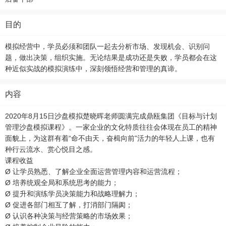
目的
模拟经营中，学员必须和团队一起去分析市场、发现机会、识别问
题，做出决策，组织实施。无论结果是成功还是失败，学员都会在这
种近似实战的模拟演练中，深刻领悟经营和管理的真谛。
内容
2020年8月15日沙盘模拟楚晓晖老师圆满完成鼎瓯集团《目标与计划
管理沙盘模拟课程》。一家企业的文化特质往往会体现在员工的精神
面貌上，为这群有着“命不由天，奋楫向前”活力的年轻人上课，也有
种行云流水、赏心悦目之感。
课程收益
Ø 让学员熟悉、了解企业全面运营管理内容和运营流程；
Ø 培养统观全局和系统思考的能力；
Ø 提升和演练学员决策能力和战略理解力；
Ø 促进各部门相互了解，打消部门隔阂；
Ø 认识各种决策与经营策略的市场效果；