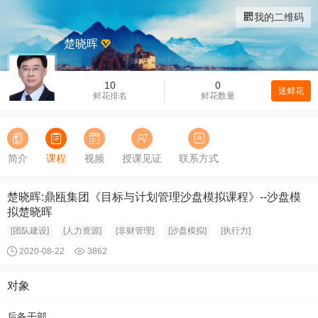
我的二维码
楚晓晖
10
0
送鲜花
鲜花排名
鲜花数量
简介
课程
视频
授课见证
联系方式
楚晓晖:鼎瓯集团《目标与计划管理沙盘模拟课程》--沙盘模
拟楚晓晖
[团队建设]
[人力资源]
[非财管理]
[沙盘模拟]
[执行力]
2020-08-22
3862
对象
后备干部