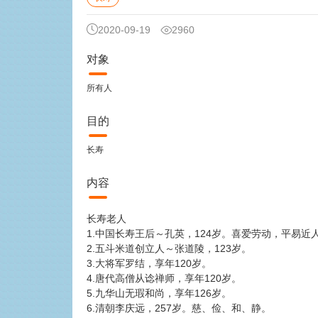
2020-09-19
2960
对象
所有人
目的
长寿
内容
长寿老人
1.中国长寿王后～孔英，124岁。喜爱劳动，平易
2.五斗米道创立人～张道陵，123岁。
3.大将军罗结，享年120岁。
4.唐代高僧从谂禅师，享年120岁。
5.九华山无瑕和尚，享年126岁。
6.清朝李庆远，257岁。慈、俭、和、静。