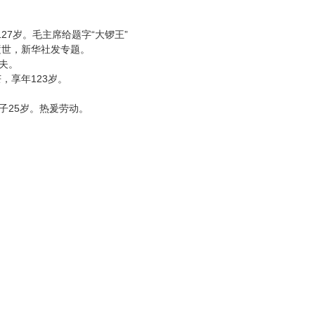
27岁。毛主席给题字“大锣王”
年逝世，新华社发专题。
佐夫。
，享年123岁。
妻子25岁。热爰劳动。