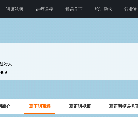
讲师视频
讲师课程
授课见证
培训需求
行业资
创始人
4469
明简介
葛正明课程
葛正明视频
葛正明授课见