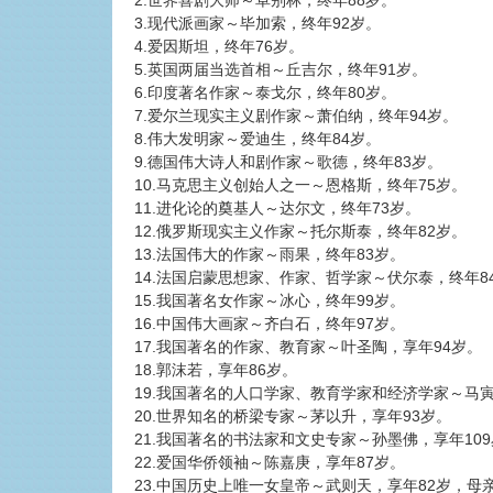
2.世界喜剧大师～卓别林，终年88岁。
3.现代派画家～毕加索，终年92岁。
4.爱因斯坦，终年76岁。
5.英国两届当选首相～丘吉尔，终年91岁。
6.印度著名作家～泰戈尔，终年80岁。
7.爱尔兰现实主义剧作家～萧伯纳，终年94岁。
8.伟大发明家～爱迪生，终年84岁。
9.德国伟大诗人和剧作家～歌德，终年83岁。
10.马克思主义创始人之一～恩格斯，终年75岁。
11.进化论的奠基人～达尔文，终年73岁。
12.俄罗斯现实主义作家～托尔斯泰，终年82岁。
13.法国伟大的作家～雨果，终年83岁。
14.法国启蒙思想家、作家、哲学家～伏尔泰，终年8
15.我国著名女作家～冰心，终年99岁。
16.中国伟大画家～齐白石，终年97岁。
17.我国著名的作家、教育家～叶圣陶，享年94岁。
18.郭沫若，享年86岁。
19.我国著名的人口学家、教育学家和经济学家～马寅
20.世界知名的桥梁专家～茅以升，享年93岁。
21.我国著名的书法家和文史专家～孙墨佛，享年10
22.爱国华侨领袖～陈嘉庚，享年87岁。
23.中国历史上唯一女皇帝～武则天，享年82岁，母亲