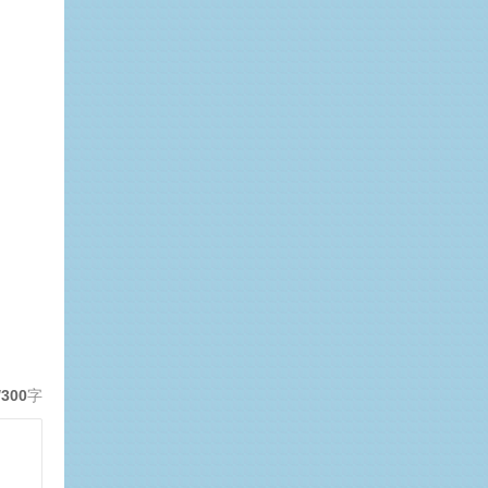
/300
字