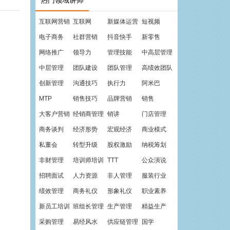
热门领域讲师
互联网营销
互联网
新媒体运营
短视频
电子商务
社群营销
抖音快手
新零售
网络推广
领导力
管理技能
中高层管理
中层管理
团队建设
团队管理
高绩效团队
创新管理
沟通技巧
执行力
阿米巴
MTP
销售技巧
品牌营销
销售
大客户营销
经销商管理
销讲
门店管理
商务谈判
经济形势
宏观经济
商业模式
私董会
转型升级
股权激励
纳税筹划
非财管理
培训师培训
TTT
公众演说
招聘面试
人力资源
非人管理
服装行业
绩效管理
商务礼仪
形象礼仪
职业素养
新员工培训
班组长管理
生产管理
精益生产
采购管理
易经风水
供应链管理
国学