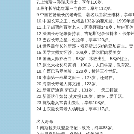
7.上海瑞～孙瑞庆老太，享年110岁。
8.最年长的老红军～向多本，享年112岁。
9.中国艺龄最长的老寿星，著名戏曲家王维林，享年1
10.中国长寿之王，仡佬族133岁的龚来发。1995
11.上了邮票的百岁老人，阿塞拜疆148岁，埃伊瓦
12.法国长寿纪录保持者、吉尼斯纪录保持者～卡尔芒
13.巴西长寿之星～史拉华，享年120岁。
14.世界最年长的新郎～俄罗斯135岁的亚加诺夫。
15.国学大师文怀沙，108岁，爱吃肥肉爱美女
16.国画大师齐石白，98岁，木匠出生，58岁创业。
17.原北大校长马寅初，100岁，人口学家，教育家。
18.广西巴马罗美珍，128岁，横跨三个世纪。
19.湖南第一寿星龙田玉，127岁，还健在。
20.海南长寿老人郭文姬，123岁。
21.新疆萨迪克.萨伍提，131岁，一天二顿饭
22.新疆喀什如普.艾麦提128岁，健在，爱干活。
23.抗战老兵常青山去世，享年108岁。
24.山东最长寿老人杨明运，享年117岁。
名人寿命
1.南斯拉夫联盟总书记～铁托，终年88岁。