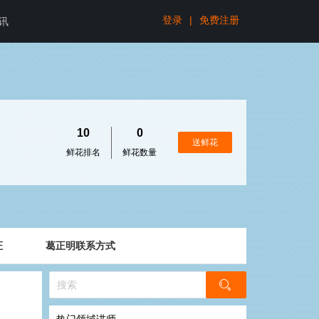
登录
|
免费注册
讯
10
0
送鲜花
鲜花排名
鲜花数量
证
葛正明联系方式