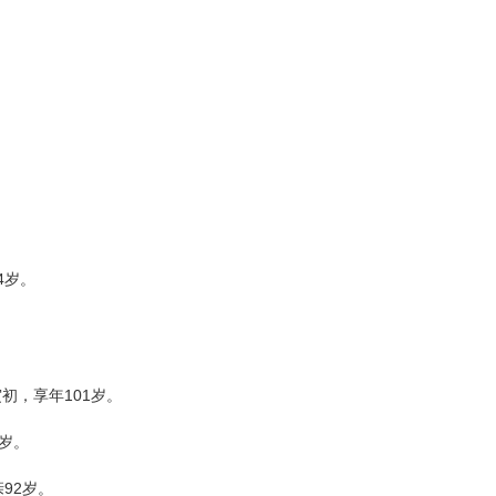
4岁。
初，享年101岁。
9岁。
92岁。