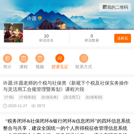
我的二维码
许愿
10
0
送鲜花
鲜花排名
鲜花数量
简介
课程
视频
授课见证
联系方式
许愿:许愿老师的个税与社保类《新规下个税及社保实务操作
与灵活用工合规管理暨筹划》课程片段
[个税]
[个税筹划]
[社保实务]
[灵活用工]
[社保筹划]
2020-11-27
2873
“税务闭环&社保闭环&银行闭环&信息闭环”的四环信息系统
整合与共享，建设全国统一的个人所得税征收管理信息系统