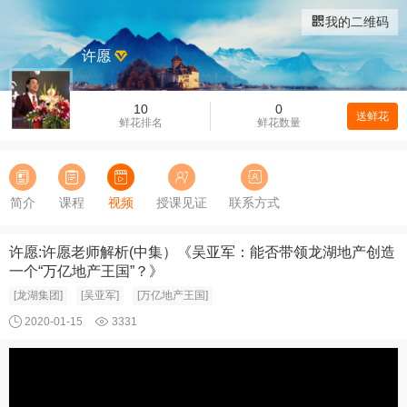
我的二维码
许愿
10
0
送鲜花
鲜花排名
鲜花数量
简介
课程
视频
授课见证
联系方式
许愿:许愿老师解析(中集）《吴亚军：能否带领龙湖地产创造
一个“万亿地产王国”？》
[龙湖集团]
[吴亚军]
[万亿地产王国]
2020-01-15
3331