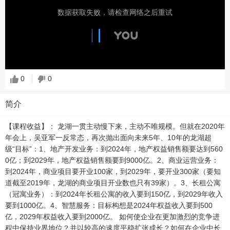
数据获取失败，请检查网络之后重试
0
0
简介
【课程收益】： 龙湖一贯主动慢下来，主动不唯规模。但就在2020年
年会上，吴亚军一反常态，再次抛出面向未来5年、10年的龙湖超
级“目标”：1、地产开发业务：到2024年，地产权益销售额要达到560
0亿；到2029年，地产权益销售额要到9000亿。2、商业运营业务：
到2024年，商业项目要开业100家，到2029年，要开业300家（要知
道截至2019年，龙湖的商业项目开业数也只有39家）。3、长租公寓
（冠寓业务）：到2024年长租公寓的收入要到150亿，到2029年收入
要到1000亿。4、智慧服务：目标构想是2024年权益收入要到500
亿，2029年权益收入要到2000亿。 如何使企业在更加激烈的竞争进
程中保持业界地位？并以较高的速度平稳扩张成长？如何在企业中长