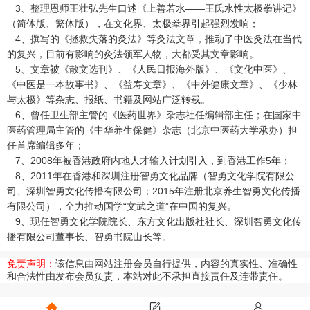
3、整理恩师王壮弘先生口述《上善若水——王氏水性太极拳讲记》
（简体版、繁体版），在文化界、太极拳界引起强烈发响；
4、撰写的《拯救失落的灸法》等灸法文章，推动了中医灸法在当代
的复兴，目前有影响的灸法领军人物，大都受其文章影响。
5、文章被《散文选刊》、《人民日报海外版》、《文化中医》、
《中医是一本故事书》、《益寿文章》、《中外健康文章》、《少林
与太极》等杂志、报纸、书籍及网站广泛转载。
6、曾任卫生部主管的《医药世界》杂志社任编辑部主任；在国家中
医药管理局主管的《中华养生保健》杂志（北京中医药大学承办）担
任首席编辑多年；
7、2008年被香港政府内地人才输入计划引入，到香港工作5年；
8、2011年在香港和深圳注册智勇文化品牌（智勇文化学院有限公
司、深圳智勇文化传播有限公司；2015年注册北京养生智勇文化传播
有限公司），全力推动国学“文武之道”在中国的复兴。
9、现任智勇文化学院院长、东方文化出版社社长、深圳智勇文化传
播有限公司董事长、智勇书院山长等。
免责声明：
该信息由网站注册会员自行提供，内容的真实性、准确性
和合法性由发布会员负责，本站对此不承担直接责任及连带责任。