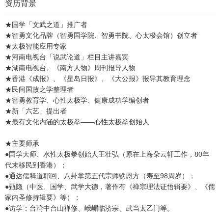
资历背景
★国学「文武之道」推广者
★智勇文化品牌（智勇国学院、智勇书院、心太极会馆）创立者
★太极智能应用专家
★河南电视台「说武论道」栏目主讲嘉宾
★湖南电视台、《南方人物》周刊报导人物
★香港《成报》、《星岛日报》、《大公报》报导其教育理念
★民间国故之学整理者
★智勇教育学、心性太极学、健康成功学编创者
★新「六艺」提出者
★最有文化内涵的太极拳——心性太极拳创始人
★主要师承
●国学大师、水性太极拳创始人王壮弘（原在上海朵云轩工作，80年
代末移民到香港）；
●通达儒释道耶回、八卦掌第五代宗师铁恩方（寿至98周岁）；
●甄隐（中医、国学、武学大德，著作有《禅宗理法证悟辑要》、《儒
家内圣修持辑要》等）；
●访学：台湾中台山禅修、峨嵋临济宗、武当太乙门等。