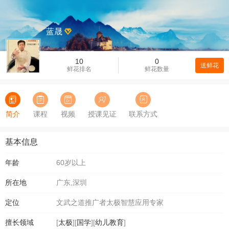
蓝晟
10
0
送鲜花
鲜花排名
鲜花数量
简介
课程
视频
授课见证
联系方式
基本信息
年龄
60岁以上
所在地
广东,深圳
定位
文武之道推广者太极智慧应用专家
擅长领域
[
太极
][
国学
][
幼儿教育
]