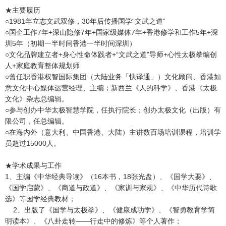
★主要履历
○1981年立志文武双修，30年后传播国学“文武之道”
○国企工作7年+深山隐修7年+国家级媒体7年+香港修学和工作5年+深
圳5年（初期一半时间香港一半时间深圳）
○文化品牌建立者+身心性命体践者+“文武之道”导师+心性太极拳编创
人+家庭教育整体规划师
○曾任职香港权智国际集团（大陆业务「快译通」）文化顾问、香港如
意文化中心媒体运营经理、主编；新西兰《人的科学》、香港《太极
文化》杂志总编辑。
○参与创办中华太极智慧学院，任执行院长；创办太极文化（出版）有
限公司，任总编辑。
○在海内外（意大利、中国香港、大陆）主讲数百场培训课程，培训学
员超过15000人。
★学术成果与工作
1、主编《中华经典导读》（16本书，18张光盘）、《国学大要》、
《国学启蒙》、《商道与政道》、《家训与家规》、《中华历代诗歌
选》等国学经典教材；
2、出版了《国学与太极拳》、《健康成功学》、《智勇教育学简
明读本》、《八卦走转——行走中的修炼》等个人著作；