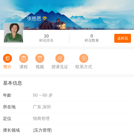
张慈恩
10
0
送鲜花
鲜花排名
鲜花数量
简介
课程
视频
授课见证
联系方式
基本信息
年龄
50 ~ 60 岁
所在地
广东,深圳
定位
情商管理
擅长领域
[
压力管理
]