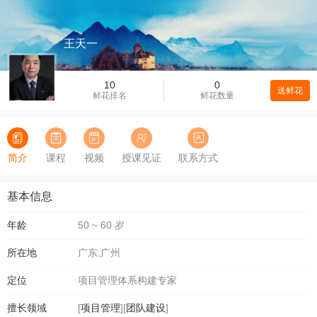
王天一
10
0
送鲜花
鲜花排名
鲜花数量
简介
课程
视频
授课见证
联系方式
基本信息
年龄
50 ~ 60 岁
所在地
广东,广州
定位
项目管理体系构建专家
擅长领域
[
项目管理
][
团队建设
]