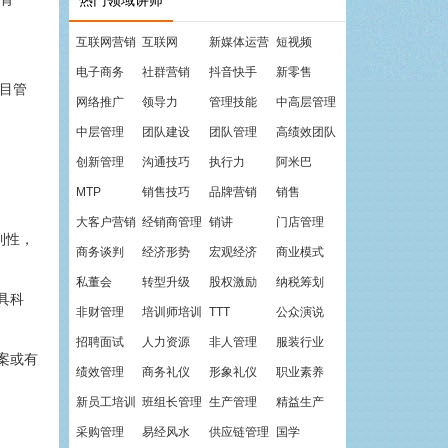
热门领域讲师
互联网营销
互联网
新媒体运营
短视频
电子商务
社群营销
抖音快手
新零售
项目管
网络推广
领导力
管理技能
中高层管理
中层管理
团队建设
团队管理
高绩效团队
创新管理
沟通技巧
执行力
阿米巴
MTP
销售技巧
品牌营销
销售
大客户营销
经销商管理
销讲
门店管理
到性，
商务谈判
经济形势
宏观经济
商业模式
私董会
转型升级
股权激励
纳税筹划
具科
非财管理
培训师培训
TTT
公众演说
招聘面试
人力资源
非人管理
服装行业
案或有
绩效管理
商务礼仪
形象礼仪
职业素养
新员工培训
班组长管理
生产管理
精益生产
采购管理
易经风水
供应链管理
国学