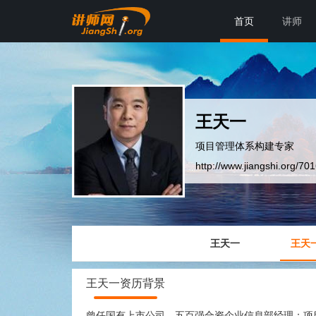
首页
讲师
王天一
项目管理体系构建专家
http://www.jiangshi.org/70
王天一
王天
王天一资历背景
曾任国有上市公司、五百强合资企业信息部经理；项