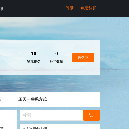
登录
|
免费注册
讯
10
0
送鲜花
鲜花排名
鲜花数量
证
王天一联系方式
育背