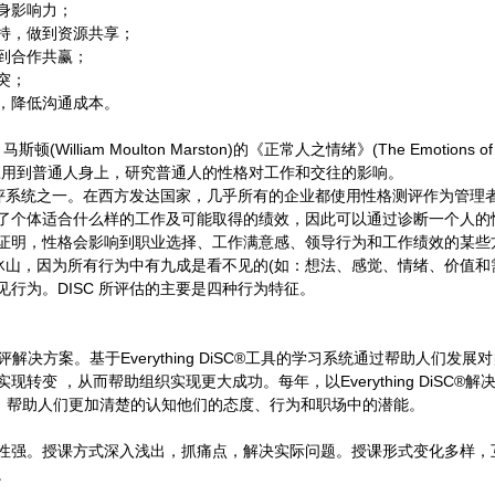
身影响力；
持，做到资源共享；
到合作共赢；
突；
，降低沟通成本。
・马斯顿
(William Moulton Marston)
的《正常人之情绪》
(The Emotions of
应用到普通人身上，研究普通人的性格对工作和交往的影响。
评系统之一。在西方发达国家，几乎所有的企业都使用性格测评作为管理
了个体适合什么样的工作及可能取得的绩效，因此可以通过诊断一个人的
证明，性格会影响到职业选择、工作满意感、领导行为和工作绩效的某些
冰山，因为所有行为中有九成是看不见的
(
如：想法、感觉、情绪、价值和
见行为。
DISC
所评估的主要是四种行为特征。
评解决方案。基于
Everything DiSC®
工具的学习系统通过帮助人们发展对
实现转变 ，从而帮助组织实现更大成功。每年，以
Everything DiSC®
解
，帮助人们更加清楚的认知他们的态度、行为和职场中的潜能。
性强。授课方式深入浅出，抓痛点，解决实际问题。授课形式变化多样，
。