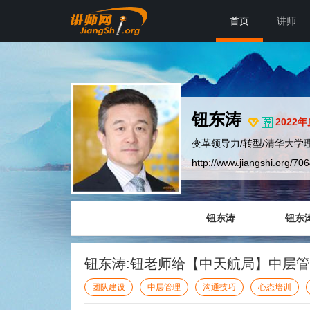
首页
讲师
钮东涛
2022
变革领导力/转型/清华大学理
http://www.jiangshi.org/70
钮东涛
钮东
钮东涛:钮老师给【中天航局】中层
团队建设
中层管理
沟通技巧
心态培训