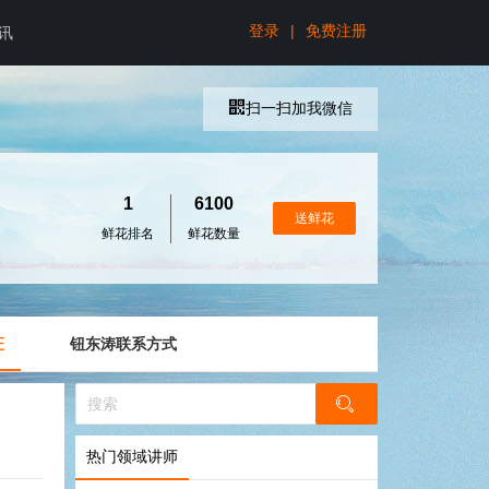
登录
|
免费注册
讯
扫一扫加我微信
1
6100
送鲜花
鲜花排名
鲜花数量
证
钮东涛联系方式
热门领域讲师