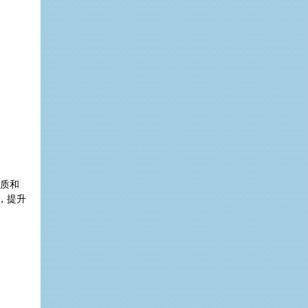
质和
，提升