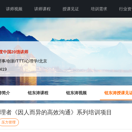
讲师视频
讲师课程
授课见证
培训需求
行业资
年度中国20强讲师
事/创新/TTT/心理学/北京
6419
涛简介
钮东涛课程
钮东涛视频
钮东涛授课见
管理者《因人而异的高效沟通》系列培训项目
压力管理