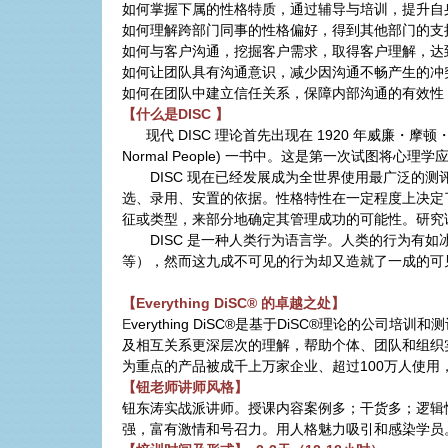
如何掌握下属的性格特质，通过辅导与培训，提升自
如何理解跨部门同事的性格偏好，得到其他部门的支
如何与客户沟通，挖掘客户需求，取得客户理解，达
如何让团队具有沟通意识，减少因沟通不畅产生的冲
如何在团队中建立信任关系，保障内部沟通的有效性
【什么是
DISC
】
现代
DISC
理论首先出现在
1920
年威廉・摩顿
Normal People)
一书中。这是第一次试图将心理学
DISC
现在已经发展成为全世界使用最广泛的测
选、录用、安置的依据。性格特性在一定程度上决定
征或类型，来部分地确定其管理成功的可能性。研究
DISC
是一种人类行为语言学。人类的行为有如
等），然而这九成不可见的行为却又造就了一成的可
【
Everything DiSC®
的卓越之处】
E
verything DiSC®
是基于
DiSC®
理论的公司培训和测
及相互关系更深层次的理解，帮助个体、团队和组织
为重点的产品被成千上万家企业、超过
100
万人使用
【钮老师讲师风格】
钮东涛实战派讲师。授课内容案例多；干货多；逻辑
强，富有激情和号召力。用人格魅力吸引和感染学员