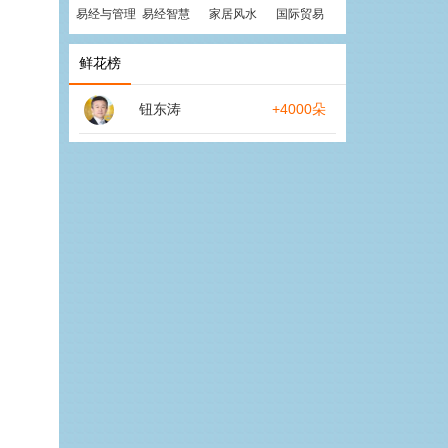
易经与管理
易经智慧
家居风水
国际贸易
鲜花榜
钮东涛
+4000朵