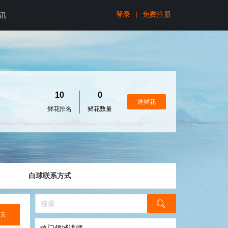
登录
|
免费注册
讯
10
0
送鲜花
鲜花排名
鲜花数量
白球联系方式
/天