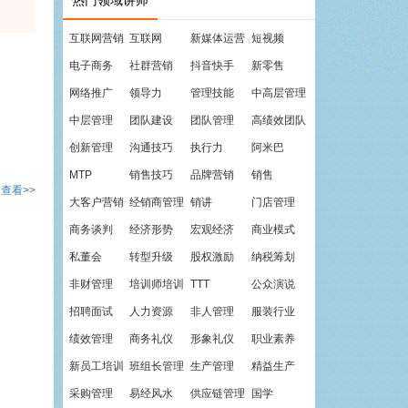
热门领域讲师
互联网营销
互联网
新媒体运营
短视频
电子商务
社群营销
抖音快手
新零售
网络推广
领导力
管理技能
中高层管理
中层管理
团队建设
团队管理
高绩效团队
创新管理
沟通技巧
执行力
阿米巴
MTP
销售技巧
品牌营销
销售
查看>>
大客户营销
经销商管理
销讲
门店管理
商务谈判
经济形势
宏观经济
商业模式
私董会
转型升级
股权激励
纳税筹划
非财管理
培训师培训
TTT
公众演说
招聘面试
人力资源
非人管理
服装行业
绩效管理
商务礼仪
形象礼仪
职业素养
新员工培训
班组长管理
生产管理
精益生产
采购管理
易经风水
供应链管理
国学