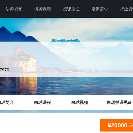
讲师视频
讲师课程
授课见证
培训需求
行业资
07970
白球简介
白球课程
白球视频
白球授课见证
¥20000
元