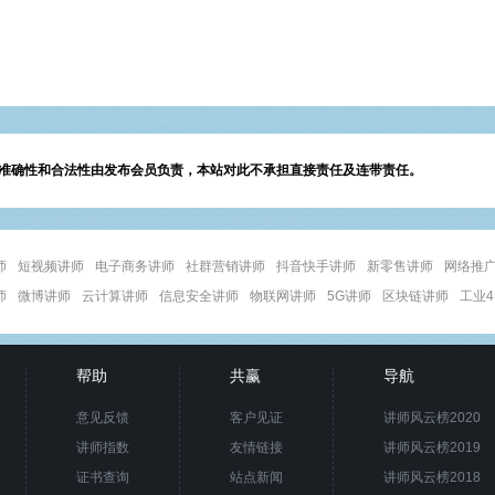
准确性和合法性由发布会员负责，本站对此不承担直接责任及连带责任。
师
短视频讲师
电子商务讲师
社群营销讲师
抖音快手讲师
新零售讲师
网络推
师
微博讲师
云计算讲师
信息安全讲师
物联网讲师
5G讲师
区块链讲师
工业4
帮助
共赢
导航
意见反馈
客户见证
讲师风云榜2020
讲师指数
友情链接
讲师风云榜2019
证书查询
站点新闻
讲师风云榜2018