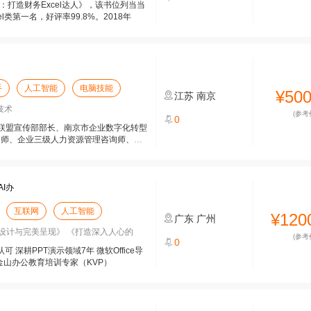
：打造财务Excel达人》，该书位列当当
l类第一名，好评率99.8%。2018年
手
人工智能
电脑技能
¥50
江苏
南京
技术
(参考
0
联盟宣传部部长、南京市企业数字化转型
询师、企业三级人力资源管理咨询师、三
I办
互联网
人工智能
¥120
广东
广州
T设计与完美呈现》 《打造深入人心的
(参考
0
 深耕PPT演示领域7年 微软Office导
师 金山办公教育培训专家（KVP）