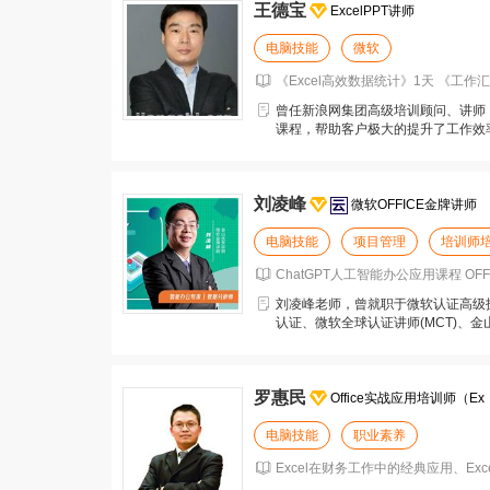
王德宝
ExcelPPT讲师
电脑技能
微软
《Excel高效数据统计》1天 《工作汇
曾任新浪网集团高级培训顾问、讲师，6
课程，帮助客户极大的提升了工作效
战、实用”。
刘凌峰
微软OFFICE金牌讲师
电脑技能
项目管理
培训师
ChatGPT人工智能办公应用课程 OFF
刘凌峰老师，曾就职于微软认证高级
认证、微软全球认证讲师(MCT)、
软中国首批专业
罗惠民
Office实战应用培训师（Ex
电脑技能
职业素养
Excel在财务工作中的经典应用、Exc