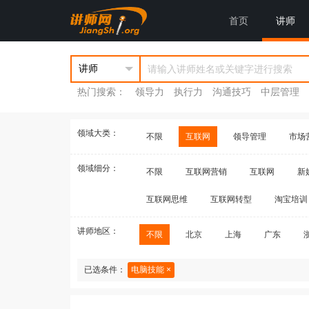
首页
讲师
热门搜索：
领导力
执行力
沟通技巧
中层管理
领域大类：
不限
互联网
领导管理
市场
领域细分：
不限
互联网营销
互联网
新
互联网思维
互联网转型
淘宝培训
讲师地区：
不限
北京
上海
广东
已选条件：
电脑技能 ×