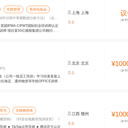
非财管理
美容化妆品
议
上海
上海
过程中掌握数据分析方法》 《企业实战
(参考
0
国IPMA-CIPMT国际职业培训师认证
训师 现任某50亿规模集团公司顾问，高
¥100
北京
北京
PT)
(参考
0
生（公司一线员工培训）学习结束直接上
兼任海淀、通州物资等学校OFFICE讲师，
华为
互联网思维
¥100
江西
赣州
播营销》 《抖音短视频变现训练营》 《
(参考
0
 ★ TikTok运营导师 ★ 腾讯官方认证