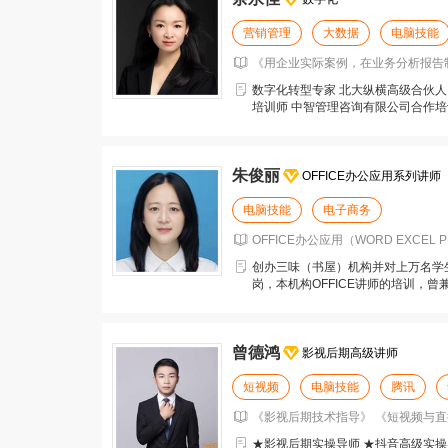
营销管理
大数据
电脑技能
《用企业实际案例，在业务分析报告制作
数字化转型专家 北大纵横高级合伙人 英
培训师 中智管理咨询有限公司合作培
管教练
朱俊丽
OFFICE办公应用系列讲师
电脑技能
电子商务
OFFICE办公应用（WORD EXCEL P
创办三味（书屋）机构并对上万名学
岗，本机构OFFICE讲师的培训，曾
北京多家酒
曾德鸿
影视后期高级讲师
短视频
电脑技能
腾讯
《影视后期技术指导》 《短视频与直
★影视后期实操导师 ★抖音高级实操导师