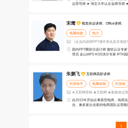
运营导师 ★ 淘宝大学认证金牌导师 ★
宋鹰
视觉传达讲师、Office讲师、
电脑技能
电力
《企业内训师PPT课件美化及呈现技
国内PPT圈前沿设计师 微软认证专
理员 金山WPS KOS演示专家 IPT
朱鹏飞
互联网高阶讲师
抖音快手
电脑技能
区块链
★互联网营销 ★互联网 ★新媒体运营
自2015年开始从事新型电商，电商
业、兼多家企业家的电商团队运营顾
觉诊断，产品诊断，
1