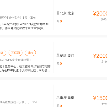
¥200
北京
北京
报PPT操作实务》1天 《Exc
(参考
0
年专注讲授Excel/PPT高效应用系列
率。德宝老师的课程非常注重“实操、实
培训
互联网
微软
¥200
福建
厦门
ICE/WPS企业高级培训 E
(参考
0
技术教育中心，获工信部高级项目管理师
金山办公KVP认证培训师等认证，同时是微
¥150
重庆
重庆
el高效数据统计分析、、Exce
(参考
0