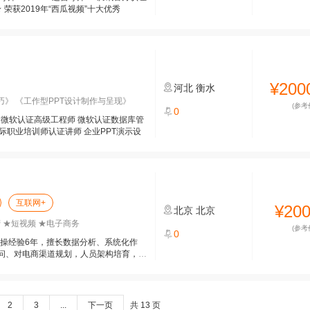
 荣获2019年“西瓜视频”十大优秀
¥200
河北
衡水
巧》 《工作型PPT设计制作与呈现》
(参考
0
家 微软认证高级工程师 微软认证数据库管
A国际职业培训师认证讲师 企业PPT演示设
互联网+
¥20
北京
北京
 ★短视频 ★电子商务
(参考
0
实操经验6年，擅长数据分析、系统化作
问、对电商渠道规划，人员架构培育，视
2
3
...
下一页
共 13 页