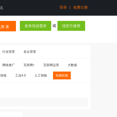
登录
|
免费注册
讯
或
发布培训需求
找官方推荐
搜 索
行业背景
名企背景
网络推广
互联网+
互联网运营
大数据
区块链
工业4.0
人工智能
电脑技能