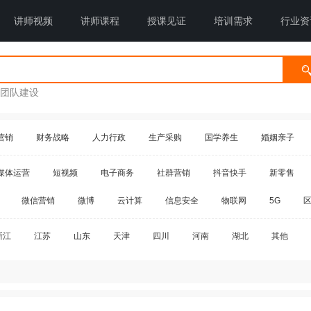
讲师视频
讲师课程
授课见证
培训需求
行业资
团队建设
营销
财务战略
人力行政
生产采购
国学养生
婚姻亲子
媒体运营
短视频
电子商务
社群营销
抖音快手
新零售
微信营销
微博
云计算
信息安全
物联网
5G
浙江
江苏
山东
天津
四川
河南
湖北
其他