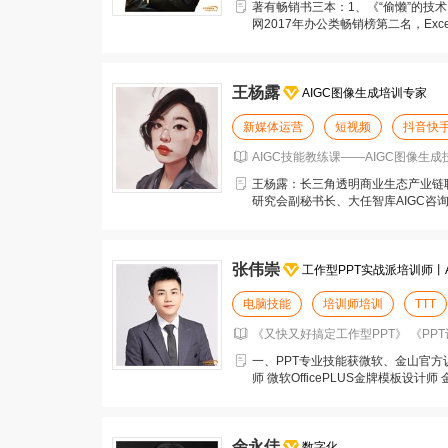
著有畅销书三本：1、《“偷懒”的技术
网2017年办公类畅销榜第二名，Exce
王杨露
AIGC图像生成培训专家
新媒体运营
短视频
抖音快
AIGC技能教练课——AIGC图像生成
王杨露：长三角透明商业生态产业链
研究会副秘书长、大任智库AIGC咨
级心理咨询师。 参
张伟崇
工作型PPT实战派培训师丨A
电脑技能
培训师培训
TTT
《又快又好搞定工作型PPT》 《PP
一、PPT专业技能获微软、金山官方认可
师 微软OfficePLUS金牌模板设计
余永佳
数字化