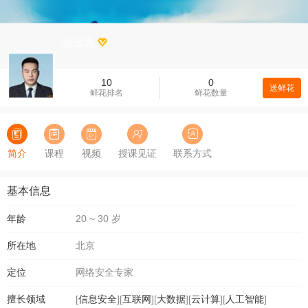
吴玉龙
10
0
送鲜花
鲜花排名
鲜花数量
简介
课程
视频
授课见证
联系方式
基本信息
年龄
20 ~ 30 岁
所在地
北京
定位
网络安全专家
擅长领域
[
信息安全
][
互联网
][
大数据
][
云计算
][
人工智能
]