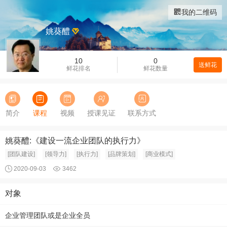
我的二维码
姚葵醴
10
0
送鲜花
鲜花排名
鲜花数量
简介
课程
视频
授课见证
联系方式
姚葵醴:《建设一流企业团队的执行力》
[团队建设]
[领导力]
[执行力]
[品牌策划]
[商业模式]
2020-09-03
3462
对象
企业管理团队或是企业全员