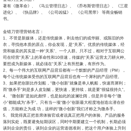
著有《微革命》、 《马云管理日志》、 《乔布斯管理日志》、《三星
进化》、 《快品牌》、 《公司凶猛》、 《公司黑带》 等商业畅销
书。
金错刀管理营销名言：
1、不管是新媒体，还是传统媒体，剥去他们的或华丽、或陈旧的外
衣，寻找他本质的原点，你会发现，是“关系”。优质的传统媒体，经
营和贩卖的其实是一种“关系”、一个人群。只不过，相对于互联网公
司在经营“关系”上的革命性和10倍速，传媒的“关系”运营太刀耕火种。
要想成为新媒体，就必须在“关系”上有所想象，有所作为。
2、每一个伟大的互联网产品背后都有一个默默的产品经理（PM），
每个让传统媒体受伤的互联网产品背后也有一个犀利的产品经理。
3、如果把创新比作划船，“微小创新”就像是单人帆船，快速而犀利；
而“微杀手”则是多人皮划艇，更快速，更持续，就是要“很猛很持久”。
4、 “微创新”是如此彪悍，也是如此的波澜壮阔，但是并非每个“微
小”都能成为“杀手”。只有当一项“微小”创新最大程度地创造出潜在价
值，方能称之为成 功，这样的“微小创新”我们才称之为微杀手。
5、 我觉得真正把首席体验官或者说真正把用户的体验、产品的服务
落到实处，既要避免短期误区，同时中期要建立一个机制，长期必须
谈到企业的责任，谈到企业的运营道德准则，把这个用户体验上升到