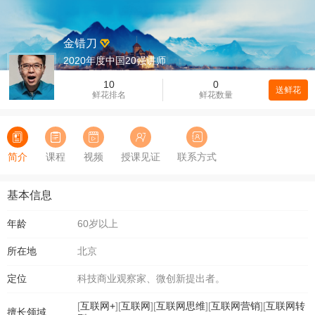
金错刀
2020年度中国20强讲师
10
0
送鲜花
鲜花排名
鲜花数量
简介
课程
视频
授课见证
联系方式
基本信息
年龄
60岁以上
所在地
北京
定位
科技商业观察家、微创新提出者。
[
互联网+
][
互联网
][
互联网思维
][
互联网营销
][
互联网转
擅长领域