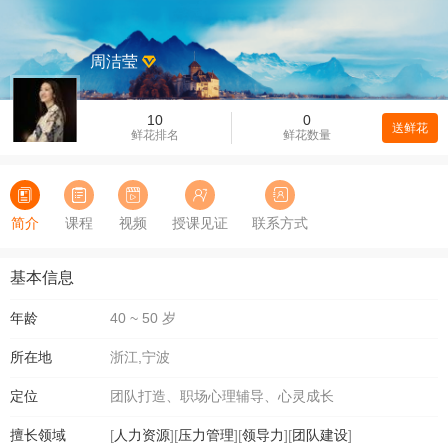
周洁莹
10
0
送鲜花
鲜花排名
鲜花数量
简介
课程
视频
授课见证
联系方式
基本信息
年龄
40 ~ 50 岁
所在地
浙江,宁波
定位
团队打造、职场心理辅导、心灵成长
擅长领域
[
人力资源
][
压力管理
][
领导力
][
团队建设
]