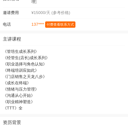
理
]
邀请费用
¥15000/天 (参考价格)
137****
电话
付费查看联系方式
主讲课程
《管培生成长系列》
《经管生(店长)成长系列》
《职业选择与角色认知》
《终端培训应如此》
《门店销售之天龙八步》
《成长在终端》
《情绪与压力管理》
《沟通从心开始》
《职业精神塑造》
《TTT》全
资历背景