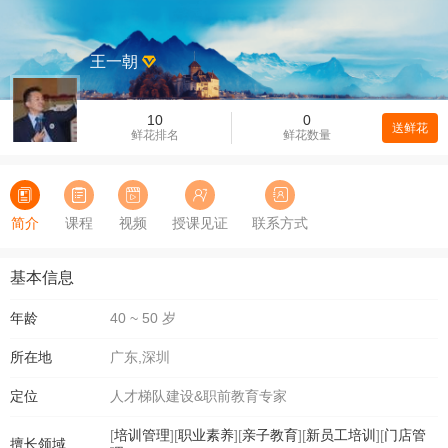
王一朝
10
0
送鲜花
鲜花排名
鲜花数量
简介
课程
视频
授课见证
联系方式
基本信息
年龄
40 ~ 50 岁
所在地
广东,深圳
定位
人才梯队建设&职前教育专家
[
培训管理
][
职业素养
][
亲子教育
][
新员工培训
][
门店管
擅长领域