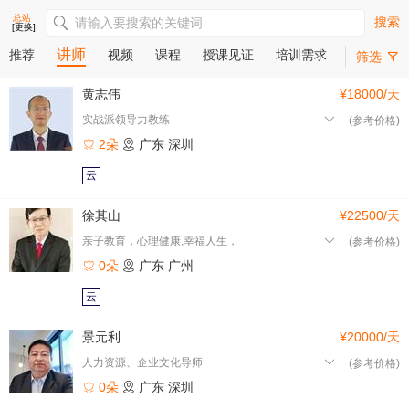
总站
搜索
[更换]
讲师
推荐
视频
课程
授课见证
培训需求
筛选
黄志伟
¥18000/天
实战派领导力教练
(参考价格)
2朵
广东
深圳
云
徐其山
¥22500/天
亲子教育，心理健康,幸福人生，
(参考价格)
0朵
广东
广州
云
景元利
¥20000/天
人力资源、企业文化导师
(参考价格)
0朵
广东
深圳