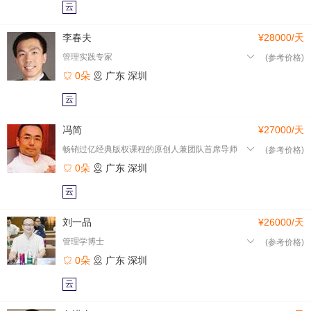
云
李春夫
¥28000/天
管理实践专家
(参考价格)
0朵
广东
深圳
云
冯简
¥27000/天
畅销过亿经典版权课程的原创人兼团队首席导师
(参考价格)
0朵
广东
深圳
云
刘一品
¥26000/天
管理学博士
(参考价格)
0朵
广东
深圳
云