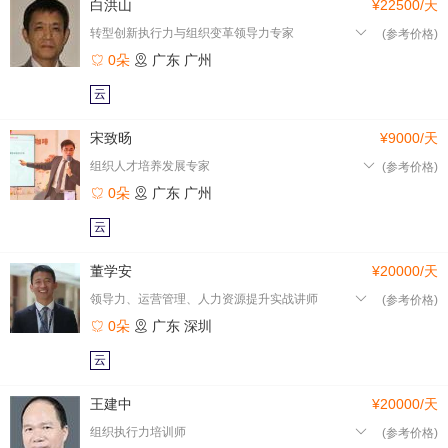
白洪山
¥22500/天
转型创新执行力与组织变革领导力专家
(参考价格)
0朵
广东
广州
云
宋致旸
¥9000/天
组织人才培养发展专家
(参考价格)
0朵
广东
广州
云
董学安
¥20000/天
领导力、运营管理、人力资源提升实战讲师
(参考价格)
0朵
广东
深圳
云
王建中
¥20000/天
组织执行力培训师
(参考价格)