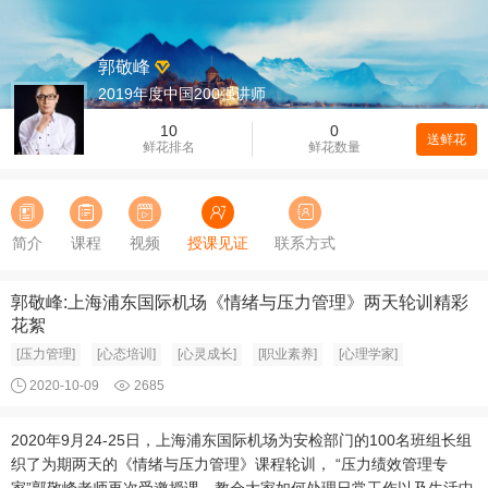
郭敬峰
2019年度中国200强讲师
10
0
送鲜花
鲜花排名
鲜花数量
简介
课程
视频
授课见证
联系方式
郭敬峰:上海浦东国际机场《情绪与压力管理》两天轮训精彩
花絮
[压力管理]
[心态培训]
[心灵成长]
[职业素养]
[心理学家]
2020-10-09
2685
2020年9月24-25日，上海浦东国际机场为安检部门的100名班组长组
织了为期两天的《情绪与压力管理》课程轮训， “压力绩效管理专