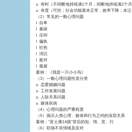
u 有时（不间断地持续满1个月；间断地持续满2个
u 有度（可控；社会功能基本正常，效率下降；未泛
（2）常见的一般心理问题
l 自卑
l 暴躁
l 压抑
l 偏执
l 狂热
l 消沉
l 敌对
l 孤僻
案例：《我是一只小小鸟》
（3）一般心理问题性质分类
u 恋爱婚姻问题
u 工作发展问题
u 人际关系问题
u 躯体疾病
（4）心理问题的严重程度
（5）揭示人类心理、躯体和行为之间的深层关系
案例：“富士康14跳”背后的知、情、意、行
（6）职场不良情绪及应对