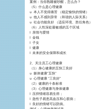
案例：当你熟睡被吵醒，怎么办？
（5）什么是心理健康
u 本人不觉得痛苦 （稳定愉快的情绪）
u 他人不感到异常 （和谐的人际关系）
u 社会功能良好 （适应环境、胜任角色）
（6）人性深处最敏感的五个区域
l 亲情与爱情
l 金钱
l 子女
l 健康
l 未来的安全保障和成长
2、关注员工心理健康
（1）身心健康的五快三良好
u 躯体健康“五快”
u 心理健康 “三良好”
（2）健康的十条标准
（3）心理健康与身体健康
l 压抑情绪容易生癌；
l 急性子易患高血压和心脏病；
l 良好的情绪可以防病。