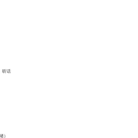
、听话
绪）