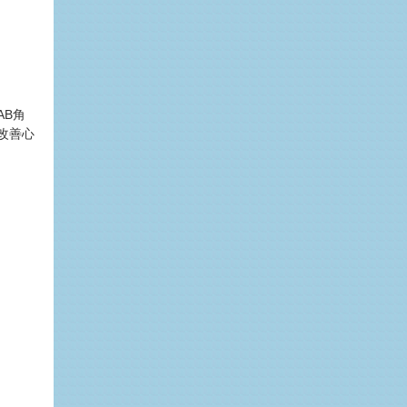
AB角
改善心