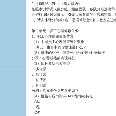
2、团建展示PK：《旗人旗语》
按照参训学员人数分组，组建团队，各队分别选出司
并进行团队风采展示，引爆大家参训的士气和热情，
3、请安排计分助教1名，递话筒助教2名，教室左边
第二单元：员工心理健康关爱
1、职工心理健康失衡背景
（1）中国员工心理健康统计数据
测试：生命中的你最注重什么？
（2）健康的标准：健康=生理+心理+社会适应
分享：心理成熟的表现特征
（3）四种典型气质类型
u 多血质
u 胆汁质
u 粘液质
u 抑郁质
自测：你属于什么气质类型？
（4）性格与压力测试-ABC型性格特点
l A型
l B型
l C型