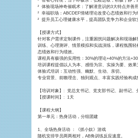
² 智者心转境，当下即极乐：弘毅进取，积极宁静，
² 体验现场神奇催眠术：了解潜意识的3大特点并善
² 幸福职场：ABCDEF情绪理论改变心态绩效和行为
² 提升员工心理健康水平，提高团队竞争力和企业软
【授课方式】
针对客户需求定制课件，注重困扰问题解决和现场解
训练、心理测评、情景模拟和实战演练，课程氛围轻
态绩效和行为绩效。
课程具有极强的实用性：30%的理论+40%的方法+3
培训课程提倡以人为本、感悟为宗、实操为要、效果
体验式培训：互动性强、幽默、生动、亲切。
专业背景、前瞻理念、独到观点、丰富实践经验构成
【培训对象】: 党总支书记、党支部书记、副书记、
【授课时间】: 1天
【课程大纲】
第一单元：热身活动，分组团建
1、全场热身活动 ：《抓小奴》游戏
随机安排学员两两相对，AB角训练反应速度。