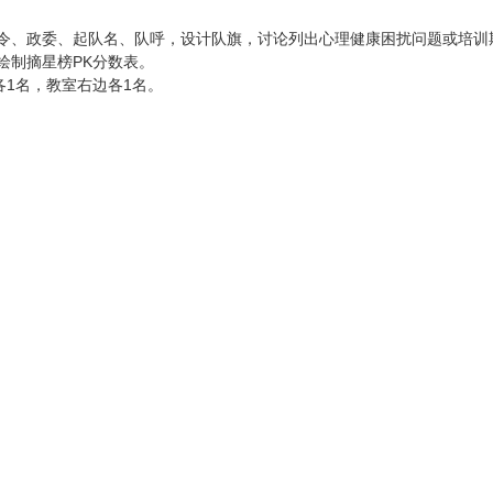
令、政委、起队名、队呼，设计队旗，讨论列出心理健康困扰问题或培训
绘制摘星榜PK分数表。
各1名，教室右边各1名。