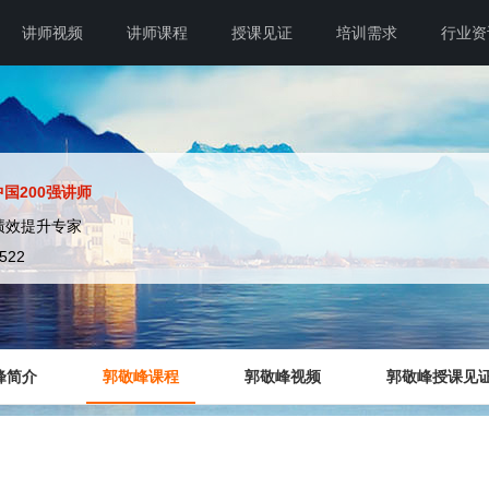
讲师视频
讲师课程
授课见证
培训需求
行业资
中国200强讲师
绩效提升专家
3522
峰简介
郭敬峰课程
郭敬峰视频
郭敬峰授课见