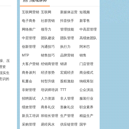
热门领域讲师
互联网营销
互联网
新媒体运营
短视频
电子商务
社群营销
抖音快手
新零售
网络推广
领导力
管理技能
中高层管理
中层管理
团队建设
团队管理
高绩效团队
创新管理
沟通技巧
执行力
阿米巴
MTP
销售技巧
品牌营销
销售
暴躁、压
大客户营销
经销商管理
销讲
门店管理
理资
商务谈判
经济形势
宏观经济
商业模式
现实生
意识的
私董会
转型升级
股权激励
纳税筹划
非财管理
培训师培训
TTT
公众演说
招聘面试
人力资源
非人管理
服装行业
绩效管理
商务礼仪
形象礼仪
职业素养
新员工培训
班组长管理
生产管理
精益生产
采购管理
易经风水
供应链管理
国学