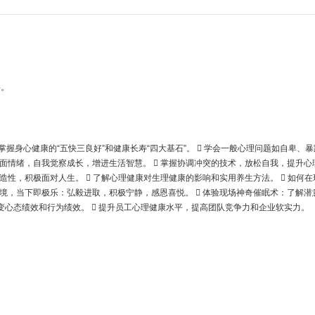
层。
掌握身心健康的“五快三良好”和健康长寿“四大基石”。  学会一般心理问题如自卑、
负面情绪，自我觉察成长，增进生活智慧。  掌握协调冲突的技术，放松自我，提升心
造性，积极面对人生。  了解心理健康对生理健康的影响和实用养生方法。  如何在
转境，当下即极乐：弘毅进取，积极宁静，感恩喜悦。  体验现场神奇催眠术：了解潜
论改变心态绩效和行为绩效。  提升员工心理健康水平，提高团队竞争力和企业软实力。