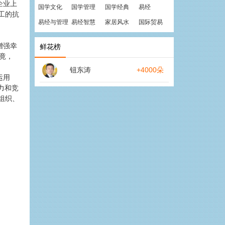
企业上
国学文化
国学管理
国学经典
易经
工的抗
易经与管理
易经智慧
家居风水
国际贸易
增强幸
鲜花榜
竟，
钮东涛
+4000朵
运用
力和竞
组织、