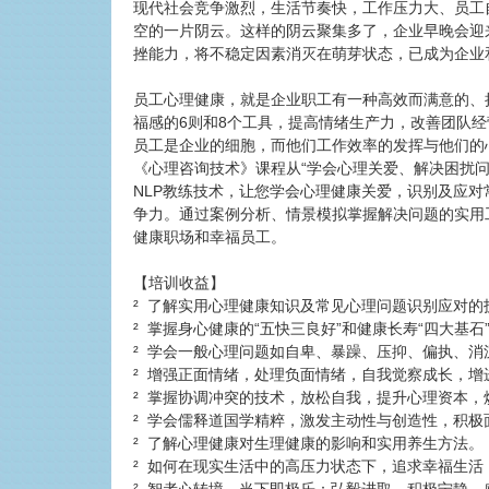
现代社会竞争激烈，生活节奏快，工作压力大、员工
空的一片阴云。这样的阴云聚集多了，企业早晚会迎
挫能力，将不稳定因素消灭在萌芽状态，已成为企业
员工心理健康，就是企业职工有一种高效而满意的、
福感的6则和8个工具，提高情绪生产力，改善团队
员工是企业的细胞，而他们工作效率的发挥与他们的
《心理咨询技术》课程从“学会心理关爱、解决困扰
NLP教练技术，让您学会心理健康关爱，识别及应
争力。通过案例分析、情景模拟掌握解决问题的实用
健康职场和幸福员工。
【培训收益】
² 了解实用心理健康知识及常见心理问题识别应对的
² 掌握身心健康的“五快三良好”和健康长寿“四大基石
² 学会一般心理问题如自卑、暴躁、压抑、偏执、消
² 增强正面情绪，处理负面情绪，自我觉察成长，增
² 掌握协调冲突的技术，放松自我，提升心理资本，
² 学会儒释道国学精粹，激发主动性与创造性，积极
² 了解心理健康对生理健康的影响和实用养生方法。
² 如何在现实生活中的高压力状态下，追求幸福生活