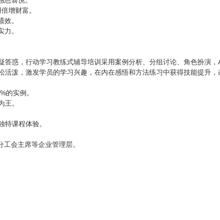
感恩喜悦。
用倍增财富。
绩效。
实力。
疑答惑，行动学习教练式辅导培训采用案例分析、分组讨论、角色扮演，
松活泼，激发学员的学习兴趣，在内在感悟和方法练习中获得技能提升，
0%的实例。
为王。
独特课程体验。
分工会主席等企业管理层。