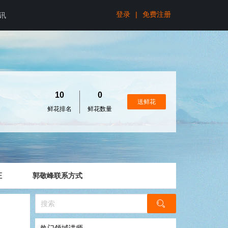
登录
|
免费注册
讯
10
0
送鲜花
鲜花排名
鲜花数量
证
郭敬峰联系方式