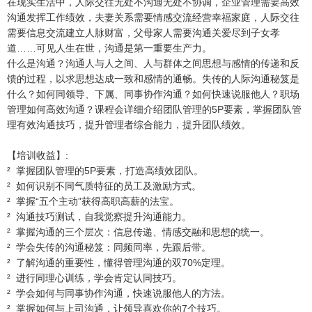
在现实生活中，人际交往无处不沟通无处不协调，企业管理需要高效
沟通发挥工作绩效，夫妻关系需要情感交流经营幸福家庭，人际交往
需要信息交流建立人脉财富，父母家人需要沟通关爱尽到子女孝
道……可见人生在世，沟通是第一重要生产力。
什么是沟通？沟通人与人之间、人与群体之间思想与感情的传递和反
馈的过程，以求思想达成一致和感情的通畅。失传的人际沟通秘笈是
什么？如何同领导、下属、同事协作沟通？如何快速说服他人？职场
管理如何高效沟通？课程会详细介绍团队管理的5P要素，掌握团队管
理有效沟通技巧，提升管理者综合能力，提升团队绩效。
【培训收益】:
² 掌握团队管理的5P要素，打造高绩效团队。
² 如何识别不同气质特征的员工及激励方式。
² 掌握“五个主动”获得高职高薪的法宝。
² 沟通技巧测试，自我觉察提升沟通能力。
² 掌握沟通的三个层次：信息传递、情感交融和思想的统一。
² 学会失传的沟通秘笈：同频同率，先跟后带。
² 了解沟通的重要性，懂得管理沟通的双70%定理。
² 进行同理心训练，学会肯定认同技巧。
² 学会如何与同事协作沟通，快速说服他人的方法。
² 掌握如何与上司沟通，让领导喜欢你的7个技巧。