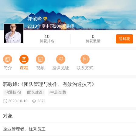
郭敬峰
2019年度中国200强讲师
10
0
送鲜花
鲜花排名
鲜花数量
简介
课程
视频
授课见证
联系方式
郭敬峰:《团队管理与协作、有效沟通技巧》
[沟通技巧]
[团队建设]
[中层管理]
2020-10-10
2871
对象
企业管理者、优秀员工