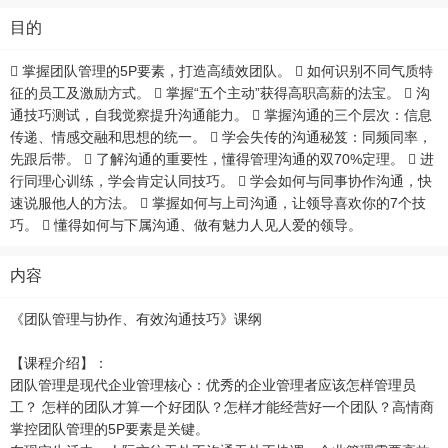
目的
 掌握团队管理的5P要素，打造高绩效团队。  如何识别不同气质特
征的员工及激励方式。  掌握“五个主动”获得高职高薪的法宝。  沟
通技巧测试，自我觉察提升沟通能力。  掌握沟通的三个层次：信息
传递、情感交融和思想的统一。  学会失传的沟通秘笈：同频同率，
先跟后带。  了解沟通的重要性，懂得管理沟通的双70%定理。  进
行同理心训练，学会肯定认同技巧。  学会如何与同事协作沟通，快
速说服他人的方法。  掌握如何与上司沟通，让领导喜欢你的7个技
巧。  懂得如何与下属沟通、做有魅力人见人爱的领导。
内容
《团队管理与协作、有效沟通技巧》课纲
【课程介绍】：
团队管理是现代企业管理核心：优秀的企业管理者应该怎样管理员
工？ 怎样的团队才算一个好团队？怎样才能经营好一个团队？高情商
掌控团队管理的5P要素是关键。