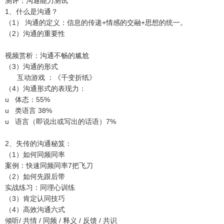
测评：沟通能力测试
1、什么是沟通？
（1） 沟通的定义：信息的传递+情感的交融+思想的统一。
（2）沟通的重要性
视频赏析：沟通不畅的尴尬
（3）沟通的形式
互动游戏 ：《千变折纸》
（4）沟通形式的表现力：
u 体态：55%
u 类语言 38%
u 语言（即说出或写出的话语）7%
2、失传的沟通秘笈：
（1）如何同频同率
案例：快速同频同率7把飞刀
（2）如何先跟后带
实战练习：同理心训练
（3）肯定认同技巧
（4）高效沟通六式
倾听/ 共情 / 同频 / 释义 / 反馈 / 共识