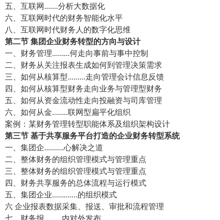
五、
互联网
.......
分析大数据化
六、
互联网
时代
的
财务智能化水平
八、
互联网
时代财务人
的
数字化思维
第二节
集团企业财务转型的方向与设计
一、财务管理.........
何
走向事前
与
事中控制
二、财务
从关注报表生成
如何
到管理决策需求
三、如何
从核算
型
.........走向管理会计信息反馈
四、如何
从核算型财务走向
业务
与
管理
型财务
五、如何
从资金流动性走向投融资与司库管理
六、如何
从金........联网型扁平化组织
案例：某财务管理转型职能体系及组织架构设计
第三节
基于共享服务平台打造的企业财务转型系统
一
、集团企..........心解决之道
二
、整体财务的组织管理模式与管理重点
三
、整体财务的组织管理模式与管理重点
四
、财务共享服务的总体流程与运行模式
五
、集团企业.............的组织模式
六
企业报表数据采集、报送、审批和流程管理
七、
财务报.........内对外发布