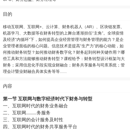
目的
移动互联网、互联网+、云计算、财务机器人（AR）、区块链发票、
机器学习、大数据等在财务转型的上舞台逐渐担任“主角”。全球疫情
及经济“内循环”下，如何提高企业经营管理与财务管理的能力？是企
业管理者面临的核心问题。信息技术是提高“生产力”的核心动能，如
何推动财务转型？如何推动财务数字化？财务起到何种关键作用？哪
些工具和方法能够推动财务转型？课程给予：财务转型设计框架与大
财务；采用信息化手段实现业财融合；财务共享服务与司库系统；管
理会计暨业财融合具体实务等等......
内容
第一节
互联网
与数字经济
时代下财务
与
转型
一、
互联网
时代
的
财务业务融合
二、
互联网
.........
务服务
三、
互联网
的
会计服务及时性
四、
互联网
时代
的
财务共享服务平台