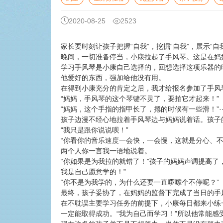
2020-08-25
2523
家长要时刻让孩子把握“自我”，挖掘“自我”，展示“
晚间，一切准备停当，小康拉起了手风琴。这是在妈
学习手风琴是小康自己选择的，回想选择这项乐器的
他爱好的东西，强加给他没有用。
在得到小康充分的肯定之后，我才给报名参加了手风
“妈妈，手风琴的这个琴键不灵了，要拍它才起来！”
“妈妈，这个手指的指甲长了，摁的时候有一些滑！”····
孩子边漫不经心地拉着手风琴边与妈妈说着话。孩子
“我只是跟你说说呗！”
“你看你的音乐速度一会快，一会慢，这就是分心、不熟练的
两个人你一言我一语地说着。
“你如果是为我拉的就错了！”孩子的妈妈声调提高了
我是自己愿意学的！”
“你不是为我学的，为什么还要一直啰嗦个不停呢？”
最终，孩子妥协了，在妈妈的监督下完成了当日的手
在不耽误主要学习任务的前提下，小康每日都来小练
一定能取得成功。“我为自己而学习！”所以他常能感