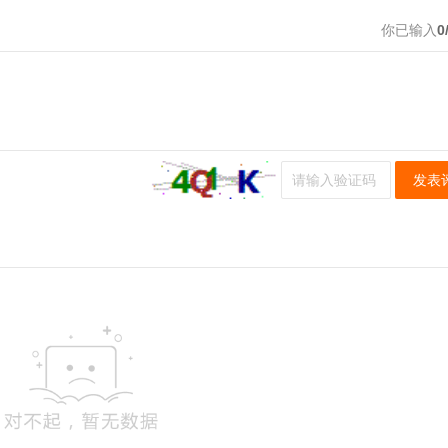
你已输入
0
发表