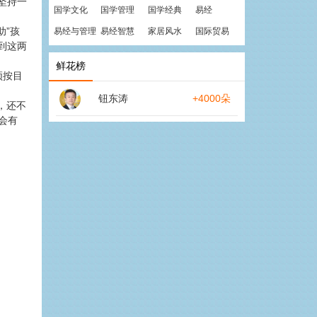
坚持一
国学文化
国学管理
国学经典
易经
助”孩
易经与管理
易经智慧
家居风水
国际贸易
到这两
鲜花榜
须按目
钮东涛
+4000朵
，还不
会有