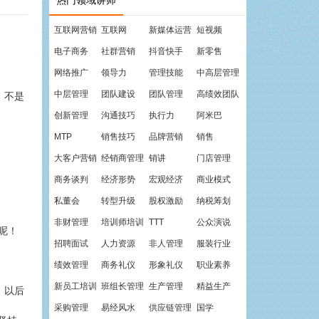
热门领域讲师
互联网营销
互联网
新媒体运营
短视频
电子商务
社群营销
抖音快手
新零售
网络推广
领导力
管理技能
中高层管理
中层管理
团队建设
团队管理
高绩效团队
，不是
创新管理
沟通技巧
执行力
阿米巴
MTP
销售技巧
品牌营销
销售
大客户营销
经销商管理
销讲
门店管理
商务谈判
经济形势
宏观经济
商业模式
私董会
转型升级
股权激励
纳税筹划
非财管理
培训师培训
TTT
公众演说
呢！
招聘面试
人力资源
非人管理
服装行业
绩效管理
商务礼仪
形象礼仪
职业素养
新员工培训
班组长管理
生产管理
精益生产
，以后
采购管理
易经风水
供应链管理
国学