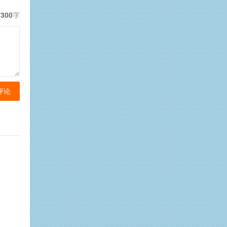
/300
字
评论