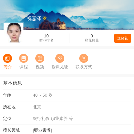
祝嘉泽
10
0
送鲜花
鲜花排名
鲜花数量
简介
课程
视频
授课见证
联系方式
基本信息
年龄
40 ~ 50 岁
所在地
北京
定位
银行礼仪 职业素养 等
擅长领域
[
职业素养
]